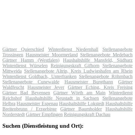
Gärtner Quierschied
Winterdienst Niedernhall
Stellenangebote
Trossingen
Hausmeister Moormerland
Stellenangebote Medebach
Gärtner Hamm (Westfalen)
Haushaltshilfe Mansfeld, Südharz
Winterdienst Würselen
Reinigungskraft Gifhorn
Stellenangebote
Mittweida
Stellenangebote Altrip, Kreis Ludwigshafen am Rhein
Winterdienst Goldbach, Unterfranken
Stellenangebote Röhrnbach
Stellenangebote Cunewalde
Hausmeister Burgthann
Gärtner
Waldfeucht
Hausmeister Jever
Gärtner Eching, Kreis Freising
Gärtner Bad Bevensen
Gärtner Wörth am Main
Winterdienst
Reichshof
Haushaltshilfe Neustadt in Sachsen
Stellenangebote
Helbra
Hausmeister Espenau
Haushaltshilfe Lokstedt
Haushaltshilfe
Breitenbrunn / Erzgebirge
Gärtner Baumholder
Haushaltshilfe
Norderstedt
Gärtner Empfingen
Reinigungskraft Dachau
Suchen (Dienstleistung und Ort):