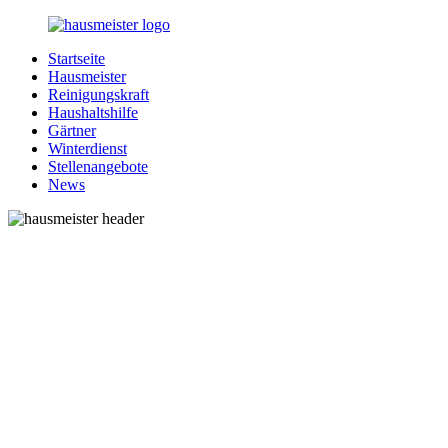
Zurück
zum
Startseite
Inhalt
1-
Alles
Hausmeister
Hausmeister.de
rund
Reinigungskraft
um
Haushaltshilfe
Ihren
Gärtner
Haushalt
Winterdienst
Stellenangebote
News