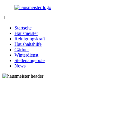
Zurück
zum
Inhalt
1-
Alles
Hausmeister.de
rund
Startseite
um
Hausmeister
Ihren
Reinigungskraft
Haushalt
Haushaltshilfe
Gärtner
Winterdienst
Stellenangebote
News