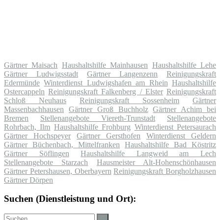
Gärtner Maisach
Haushaltshilfe Mainhausen
Haushaltshilfe Lehe
Gärtner Ludwigsstadt
Gärtner Langenzenn
Reinigungskraft
Edermünde
Winterdienst Ludwigshafen am Rhein
Haushaltshilfe
Ostercappeln
Reinigungskraft Falkenberg / Elster
Reinigungskraft
Schloß Neuhaus
Reinigungskraft Sossenheim
Gärtner
Massenbachhausen
Gärtner Groß Buchholz
Gärtner Achim bei
Bremen
Stellenangebote Viereth-Trunstadt
Stellenangebote
Rohrbach, Ilm
Haushaltshilfe Frohburg
Winterdienst Petersaurach
Gärtner Hochspeyer
Gärtner Gersthofen
Winterdienst Geldern
Gärtner Büchenbach, Mittelfranken
Haushaltshilfe Bad Köstritz
Gärtner Söflingen
Haushaltshilfe Langweid am Lech
Stellenangebote Starzach
Hausmeister Alt-Hohenschönhausen
Gärtner Petershausen, Oberbayern
Reinigungskraft Borgholzhausen
Gärtner Dörpen
Suchen (Dienstleistung und Ort):
Suche
Suchen