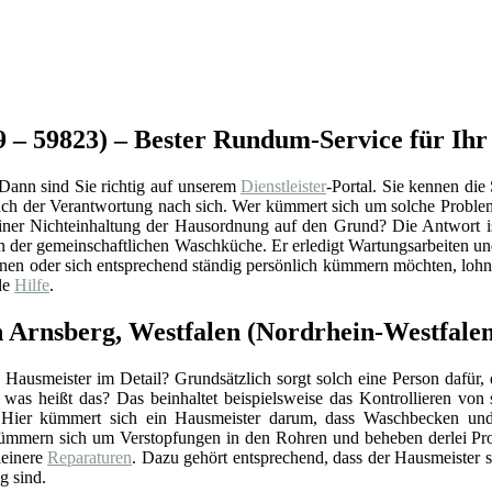
9 – 59823) – Bester Rundum-Service für Ihr
Dann sind Sie richtig auf unserem
Dienstleister
-Portal. Sie kennen die 
nach der Verantwortung nach sich. Wer kümmert sich um solche Proble
iner Nichteinhaltung der Hausordnung auf den Grund? Die Antwort is
 in der gemeinschaftlichen Waschküche. Er erledigt Wartungsarbeiten u
nen oder sich entsprechend ständig persönlich kümmern möchten, lohnt
le
Hilfe
.
n Arnsberg, Westfalen (Nordrhein-Westfale
Hausmeister im Detail? Grundsätzlich sorgt solch eine Person dafür,
r was heißt das? Das beinhaltet beispielsweise das Kontrollieren vo
 Hier kümmert sich ein Hausmeister darum, dass Waschbecken und 
ümmern sich um Verstopfungen in den Rohren und beheben derlei Pro
einere
Reparaturen
. Dazu gehört entsprechend, dass der Hausmeister 
g sind.