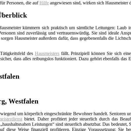
 für Personen, die auf
Hilfe
angewiesen sind, wirken sich Hausmeister d
Überblick
 Hausmeister kümmern sich praktisch um sämtliche Leitungen: Laub in
Personen sind zuverlässig und vertrauenswürdig. Sie sind ideale Ansp
sorgen Hausmeister außerdem dafür, dass gegebenenfalls die Lichts
Tätigkeitsfeld des
Hausmeisters
fällt. Prinzipiell können Sie sich e
 sicher, dass alles reibungslos funktioniert. Dazu gehört ebenfalls da
tfalen
rg, Westfalen
erwiegend um körperlich eingeschränkte Bewohner handelt. Senioren un
eisterdienst
bietet. Daher profitiert jeder steuerlich durch das Beauf
„haushaltsnahen Leistungen“ sind steuerlich absetzbar. Das bedeutet, 
f diese Weise finanziell profitieren. Einzige Voraussetzung: Sie be