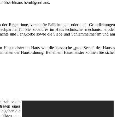
arüber hinaus beruhigend aus.
 der Regenrinne, verstopfte Fallleitungen oder auch Grundleitungen
rechpartner für Sie, sobald es im Haus technische, mechanische oder
chächte und Fangkörbe sowie die Siebe und Schlammeimer im und am
inen Hausmeister im Haus wie die klassische „gute Seele“ des Hauses
s Einhalten der Hausordnung. Bei einem Hausmeister können Sie sicher
d zahlreiche
tragen eines
Sie geben die
nötigen eine