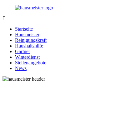
Zurück
zum
Inhalt
1-
Alles
Hausmeister.de
rund
Startseite
um
Hausmeister
Ihren
Reinigungskraft
Haushalt
Haushaltshilfe
Gärtner
Winterdienst
Stellenangebote
News