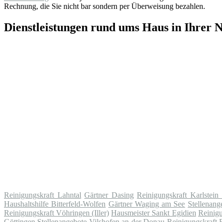
Rechnung, die Sie nicht bar sondern per Überweisung bezahlen.
Dienstleistungen rund ums Haus in Ihrer 
Reinigungskraft Lahntal
Gärtner Dasing
Reinigungskraft Karlstei
Haushaltshilfe Bitterfeld-Wolfen
Gärtner Waging am See
Stellenang
Reinigungskraft Vöhringen (Iller)
Hausmeister Sankt Egidien
Reinigu
Göttingen
Stellenangebote Vilshofen an der Donau
Reinigungskraft 