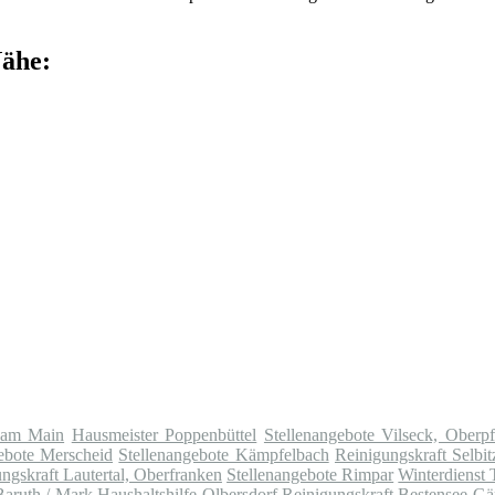
Nähe:
n am Main
Hausmeister Poppenbüttel
Stellenangebote Vilseck, Oberpf
ebote Merscheid
Stellenangebote Kämpfelbach
Reinigungskraft Selbi
ngskraft Lautertal, Oberfranken
Stellenangebote Rimpar
Winterdienst 
Baruth / Mark
Haushaltshilfe Olbersdorf
Reinigungskraft Bestensee
Gä