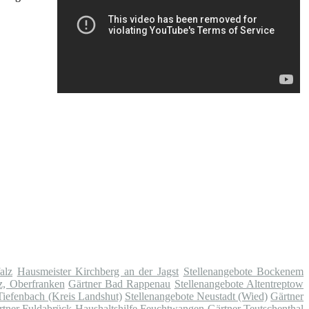
alz
Hausmeister Kirchberg an der Jagst
Stellenangebote Bockenem
tz, Oberfranken
Gärtner Bad Rappenau
Stellenangebote Altentreptow
Tiefenbach (Kreis Landshut)
Stellenangebote Neustadt (Wied)
Gärtner
rtner Fuldabrück
Haushaltshilfe Feuchtwangen
Gärtner Teutschenthal