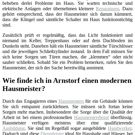
beheben derlei Probleme im Haus. Sie warten technische und
elektrische Anlagen oder übernehmen kleinere
Reparaturen
. Dazu
gehört entsprechend, dass der Hausmeister sich darum kümmert,
dass die Klingel und sämtliche Schalter im Haus funktionstüchtig
sind.
Zusätzlich prüft er regelmäßig, dass das Licht funktioniert und
niemand im Keller, Treppenhaus oder auf dem Dachboden im
Dunkeln steht. Daneben hält ein Hausmeister sämtliche Türschlösser
und die jeweiligen Schließzylinder instand. In dem Fall müssen Sie
sich keine Sorgen um Türen machen, die „klemmen“ oder nicht
sauber schließen. Sobald Sie ein Problem bemerken, rufen Sie den
Hausmeister, der sich der Sache bereitwillig annimmt.
Wie finde ich in Arnstorf einen modernen
Hausmeister?
Durch das Engagieren eines
Hausmeisters
für ein Gebäude können
Sie sich entspannt zurücklehnen. Sie müssen sich fortan keine
Sorgen mehr machen. Insbesondere die Sorge über die Qualität der
Arbeit ist bei einem professionellen
Hausmeisterdienst
überflüssig.
Hausmeister verfügen meistens über eine qualifizierende
Ausbildung
. Sie sind im Regelfall sogar ausgebildete
Handwerker
.
Dadurch sind diese
Dienstleister
ideal für Haushalte und Häuser, bei