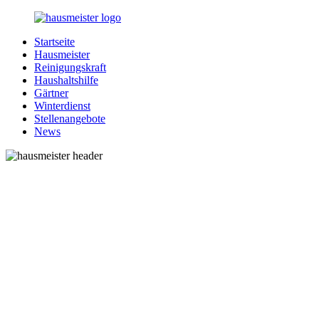
Zurück
zum
Startseite
Inhalt
1-
Alles
Hausmeister
Hausmeister.de
rund
Reinigungskraft
um
Haushaltshilfe
Ihren
Gärtner
Haushalt
Winterdienst
Stellenangebote
News