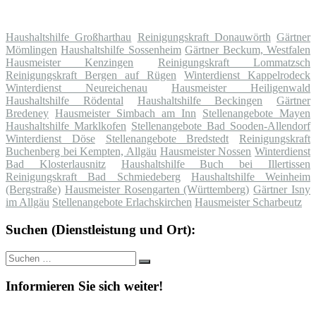
Haushaltshilfe Großharthau
Reinigungskraft Donauwörth
Gärtner
Mömlingen
Haushaltshilfe Sossenheim
Gärtner Beckum, Westfalen
Hausmeister Kenzingen
Reinigungskraft Lommatzsch
Reinigungskraft Bergen auf Rügen
Winterdienst Kappelrodeck
Winterdienst Neureichenau
Hausmeister Heiligenwald
Haushaltshilfe Rödental
Haushaltshilfe Beckingen
Gärtner
Bredeney
Hausmeister Simbach am Inn
Stellenangebote Mayen
Haushaltshilfe Marklkofen
Stellenangebote Bad Sooden-Allendorf
Winterdienst Döse
Stellenangebote Bredstedt
Reinigungskraft
Buchenberg bei Kempten, Allgäu
Hausmeister Nossen
Winterdienst
Bad Klosterlausnitz
Haushaltshilfe Buch bei Illertissen
Reinigungskraft Bad Schmiedeberg
Haushaltshilfe Weinheim
(Bergstraße)
Hausmeister Rosengarten (Württemberg)
Gärtner Isny
im Allgäu
Stellenangebote Erlachskirchen
Hausmeister Scharbeutz
Suchen (Dienstleistung und Ort):
Suche
Suchen
nach:
Informieren Sie sich weiter!