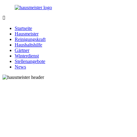
Zurück
zum
Inhalt
1-
Alles
Hausmeister.de
rund
Startseite
um
Hausmeister
Ihren
Reinigungskraft
Haushalt
Haushaltshilfe
Gärtner
Winterdienst
Stellenangebote
News