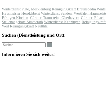
Winterdienst Plate, Mecklenburg
Reinigungskraft Braunsbedra
Winte
Hausmeister Heroldsberg
Winterdienst Senden, Westfalen
Hausmeiste
Efringen-Kirchen
Gärtner Traunstein, Oberbayern
Gärtner Eibach
Stellenangebote Simmerath
Winterdienst Kenzingen
Reinigungskraft
Werl
Reinigungskraft Naußlitz
Suchen (Dienstleistung und Ort):
Suche
Suchen
nach:
Informieren Sie sich weiter!