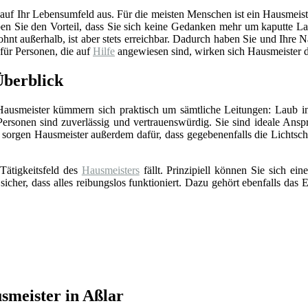
 auf Ihr Lebensumfeld aus. Für die meisten Menschen ist ein Hausmeist
en Sie den Vorteil, dass Sie sich keine Gedanken mehr um kaputte La
t außerhalb, ist aber stets erreichbar. Dadurch haben Sie und Ihre 
 für Personen, die auf
Hilfe
angewiesen sind, wirken sich Hausmeister d
Überblick
 Hausmeister kümmern sich praktisch um sämtliche Leitungen: Laub in
Personen sind zuverlässig und vertrauenswürdig. Sie sind ideale Ansp
sorgen Hausmeister außerdem dafür, dass gegebenenfalls die Lichts
Tätigkeitsfeld des
Hausmeisters
fällt. Prinzipiell können Sie sich e
 sicher, dass alles reibungslos funktioniert. Dazu gehört ebenfalls da
meister in Aßlar