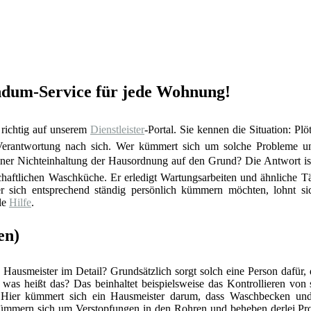
undum-Service für jede Wohnung!
 richtig auf unserem
Dienstleister
-Portal. Sie kennen die Situation: Pl
 Verantwortung nach sich. Wer kümmert sich um solche Probleme un
iner Nichteinhaltung der Hausordnung auf den Grund? Die Antwort ist
chaftlichen Waschküche. Er erledigt Wartungsarbeiten und ähnliche Tä
 sich entsprechend ständig persönlich kümmern möchten, lohnt sich
le
Hilfe
.
en)
Hausmeister im Detail? Grundsätzlich sorgt solch eine Person dafür,
r was heißt das? Das beinhaltet beispielsweise das Kontrollieren vo
 Hier kümmert sich ein Hausmeister darum, dass Waschbecken und 
ümmern sich um Verstopfungen in den Rohren und beheben derlei Pro