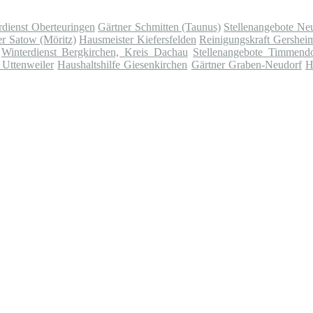
rdienst Oberteuringen
Gärtner Schmitten (Taunus)
Stellenangebote Ne
r Satow (Möritz)
Hausmeister Kiefersfelden
Reinigungskraft Gershei
Winterdienst Bergkirchen, Kreis Dachau
Stellenangebote Timmendo
 Uttenweiler
Haushaltshilfe Giesenkirchen
Gärtner Graben-Neudorf
H