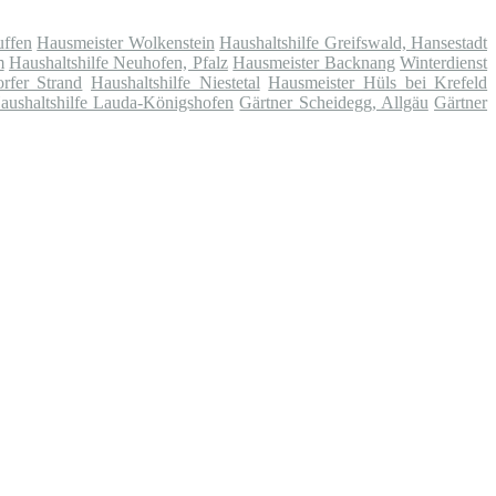
uffen
Hausmeister Wolkenstein
Haushaltshilfe Greifswald, Hansestadt
m
Haushaltshilfe Neuhofen, Pfalz
Hausmeister Backnang
Winterdienst
rfer Strand
Haushaltshilfe Niestetal
Hausmeister Hüls bei Krefeld
aushaltshilfe Lauda-Königshofen
Gärtner Scheidegg, Allgäu
Gärtner