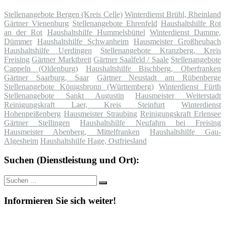
Stellenangebote Bergen (Kreis Celle)
Winterdienst Brühl, Rheinland
Gärtner Vienenburg
Stellenangebote Ehrenfeld
Haushaltshilfe Rot
an der Rot
Haushaltshilfe Hummelsbüttel
Winterdienst Damme,
Dümmer
Haushaltshilfe Schwanheim
Hausmeister Großheubach
Haushaltshilfe Uerdingen
Stellenangebote Kranzberg, Kreis
Freising
Gärtner Marktbreit
Gärtner Saalfeld / Saale
Stellenangebote
Cappeln (Oldenburg)
Haushaltshilfe Bischberg, Oberfranken
Gärtner Saarburg, Saar
Gärtner Neustadt am Rübenberge
Stellenangebote Königsbronn (Württemberg)
Winterdienst Fürth
Stellenangebote Sankt Augustin
Hausmeister Weiterstadt
Reinigungskraft Laer, Kreis Steinfurt
Winterdienst
Hohenpeißenberg
Hausmeister Straubing
Reinigungskraft Erlensee
Gärtner Stellingen
Haushaltshilfe Neufahrn bei Freising
Hausmeister Abenberg, Mittelfranken
Haushaltshilfe Gau-
Algesheim
Haushaltshilfe Hage, Ostfriesland
Suchen (Dienstleistung und Ort):
Suche
Suchen
nach:
Informieren Sie sich weiter!