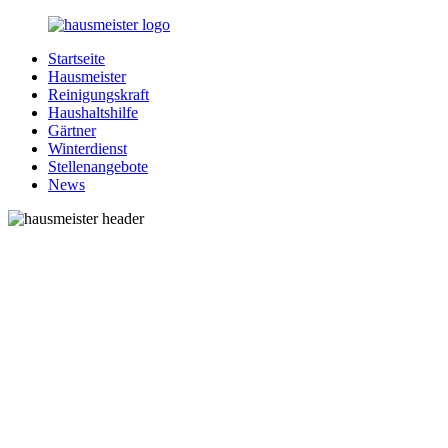
Zurück
zum
Startseite
Inhalt
1-
Alles
Hausmeister
Hausmeister.de
rund
Reinigungskraft
um
Haushaltshilfe
Ihren
Gärtner
Haushalt
Winterdienst
Stellenangebote
News