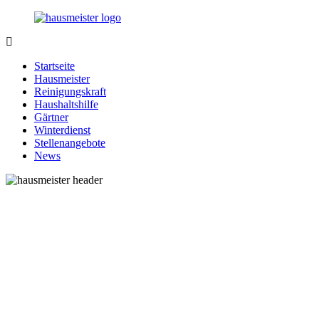
Zurück
zum
Inhalt
1-
Alles
Hausmeister.de
rund
Startseite
um
Hausmeister
Ihren
Reinigungskraft
Haushalt
Haushaltshilfe
Gärtner
Winterdienst
Stellenangebote
News