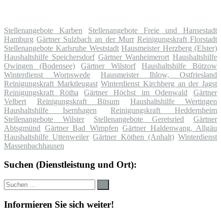
Stellenangebote Karben
Stellenangebote Freie und Hansestadt
Hamburg
Gärtner Sulzbach an der Murr
Reinigungskraft Florstadt
Stellenangebote Karlsruhe Weststadt
Hausmeister Herzberg (Elster)
Haushaltshilfe Speichersdorf
Gärtner Wanheimerort
Haushaltshilfe
Owingen (Bodensee)
Gärtner Wilstorf
Haushaltshilfe Bützow
Winterdienst Worpswede
Hausmeister Ihlow, Ostfriesland
Reinigungskraft Marktleugast
Winterdienst Kirchberg an der Jagst
Reinigungskraft Rötha
Gärtner Höchst im Odenwald
Gärtner
Velbert
Reinigungskraft Büsum
Haushaltshilfe Wertingen
Haushaltshilfe Isernhagen
Reinigungskraft Heddernheim
Stellenangebote Wilster
Stellenangebote Geretsried
Gärtner
Abtsgmünd
Gärtner Bad Wimpfen
Gärtner Haldenwang, Allgäu
Haushaltshilfe Uttenweiler
Gärtner Köthen (Anhalt)
Winterdienst
Massenbachhausen
Suchen (Dienstleistung und Ort):
Suche
Suchen
nach:
Informieren Sie sich weiter!