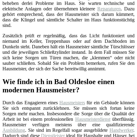
beheben derlei Probleme im Haus. Sie warten technische und
elektrische Anlagen oder übernehmen kleinere
Reparaturen
. Dazu
gehört entsprechend, dass der Hausmeister sich darum kümmert,
dass die Klingel und sämtliche Schalter im Haus funktionstüchtig
sind.
Zusätzlich prüft er regelmäßig, dass das Licht funktioniert und
niemand im Keller, Treppenhaus oder auf dem Dachboden im
Dunkeln steht. Daneben hält ein Hausmeister sämtliche Türschlösser
und die jeweiligen Schließzylinder instand. In dem Fall müssen Sie
sich keine Sorgen um Türen machen, die „klemmen“ oder nicht
sauber schließen. Sobald Sie ein Problem bemerken, rufen Sie den
Hausmeister, der sich der Sache bereitwillig annimmt.
Wie finde ich in Bad Oldesloe einen
modernen Hausmeister?
Durch das Engagieren eines
Hausmeisters
für ein Gebäude können
Sie sich entspannt zurücklehnen. Sie müssen sich fortan keine
Sorgen mehr machen. Insbesondere die Sorge über die Qualität der
Arbeit ist bei einem professionellen
Hausmeisterdienst
überflüssig.
Hausmeister verfügen meistens über eine qualifizierende
Ausbildung
. Sie sind im Regelfall sogar ausgebildete
Handwerker
.
Dadurch sind diese
Dienstleister
ideal für Haushalte und Häuser, bei