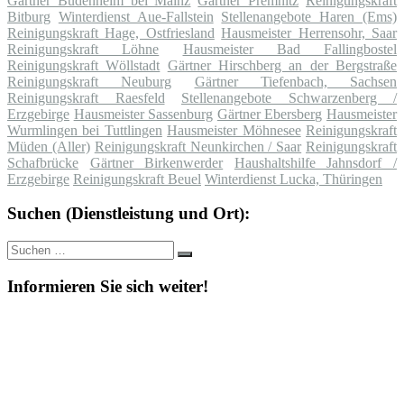
Gärtner Budenheim bei Mainz
Gärtner Premnitz
Reinigungskraft
Bitburg
Winterdienst Aue-Fallstein
Stellenangebote Haren (Ems)
Reinigungskraft Hage, Ostfriesland
Hausmeister Herrensohr, Saar
Reinigungskraft Löhne
Hausmeister Bad Fallingbostel
Reinigungskraft Wöllstadt
Gärtner Hirschberg an der Bergstraße
Reinigungskraft Neuburg
Gärtner Tiefenbach, Sachsen
Reinigungskraft Raesfeld
Stellenangebote Schwarzenberg /
Erzgebirge
Hausmeister Sassenburg
Gärtner Ebersberg
Hausmeister
Wurmlingen bei Tuttlingen
Hausmeister Möhnesee
Reinigungskraft
Müden (Aller)
Reinigungskraft Neunkirchen / Saar
Reinigungskraft
Schafbrücke
Gärtner Birkenwerder
Haushaltshilfe Jahnsdorf /
Erzgebirge
Reinigungskraft Beuel
Winterdienst Lucka, Thüringen
Suchen (Dienstleistung und Ort):
Suche
Suchen
nach:
Informieren Sie sich weiter!