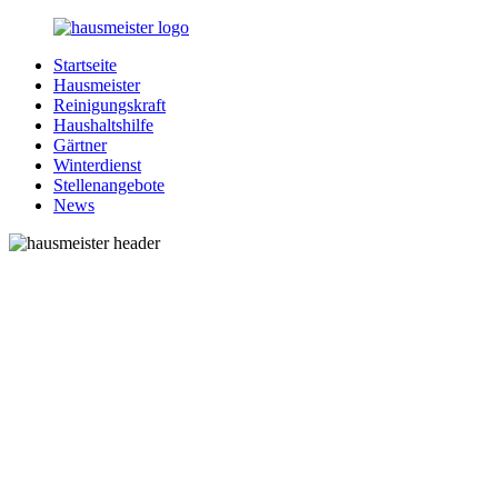
Zurück
zum
Startseite
Inhalt
1-
Alles
Hausmeister
Hausmeister.de
rund
Reinigungskraft
um
Haushaltshilfe
Ihren
Gärtner
Haushalt
Winterdienst
Stellenangebote
News