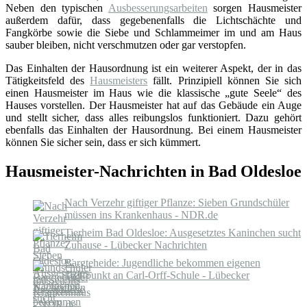
Neben den typischen
Ausbesserungsarbeiten
sorgen Hausmeister
außerdem dafür, dass gegebenenfalls die Lichtschächte und
Fangkörbe sowie die Siebe und Schlammeimer im und am Haus
sauber bleiben, nicht verschmutzen oder gar verstopfen.
Das Einhalten der Hausordnung ist ein weiterer Aspekt, der in das
Tätigkeitsfeld des
Hausmeisters
fällt. Prinzipiell können Sie sich
einen Hausmeister im Haus wie die klassische „gute Seele“ des
Hauses vorstellen. Der Hausmeister hat auf das Gebäude ein Auge
und stellt sicher, dass alles reibungslos funktioniert. Dazu gehört
ebenfalls das Einhalten der Hausordnung. Bei einem Hausmeister
können Sie sicher sein, dass er sich kümmert.
Hausmeister-Nachrichten in Bad Oldesloe
Nach Verzehr giftiger Pflanze: Sieben Grundschüler
müssen ins Krankenhaus - NDR.de
Tierheim Bad Oldesloe: Ausgesetztes Kaninchen sucht
Zuhause - Lübecker Nachrichten
Bargteheide: Jugendliche bekommen eigenen
Treffpunkt an Carl-Orff-Schule - Lübecker
Nachrichten