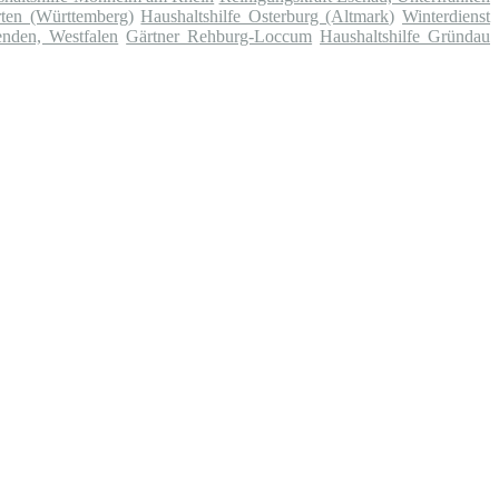
rten (Württemberg)
Haushaltshilfe Osterburg (Altmark)
Winterdienst
enden, Westfalen
Gärtner Rehburg-Loccum
Haushaltshilfe Gründau