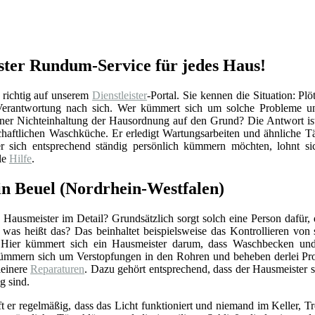
ester Rundum-Service für jedes Haus!
 richtig auf unserem
Dienstleister
-Portal. Sie kennen die Situation: Pl
 Verantwortung nach sich. Wer kümmert sich um solche Probleme un
ner Nichteinhaltung der Hausordnung auf den Grund? Die Antwort ist
chaftlichen Waschküche. Er erledigt Wartungsarbeiten und ähnliche Tä
 sich entsprechend ständig persönlich kümmern möchten, lohnt sich
le
Hilfe
.
n Beuel (Nordrhein-Westfalen)
Hausmeister im Detail? Grundsätzlich sorgt solch eine Person dafür,
r was heißt das? Das beinhaltet beispielsweise das Kontrollieren vo
 Hier kümmert sich ein Hausmeister darum, dass Waschbecken und 
ümmern sich um Verstopfungen in den Rohren und beheben derlei Pro
einere
Reparaturen
. Dazu gehört entsprechend, dass der Hausmeister 
g sind.
ft er regelmäßig, dass das Licht funktioniert und niemand im Keller