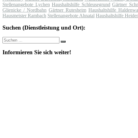
Stellenangebote Lychen
Haushaltshilfe Schleusegrund
Gärtner Sch
Glienicke / Nordbahn
Gärtner Rutesheim
Haushaltshilfe Haldenwa
Hausmeister Rambach
Stellenangebote Ahnatal
Haushaltshilfe Heide
Suchen (Dienstleistung und Ort):
Suche
Suchen
nach:
Informieren Sie sich weiter!