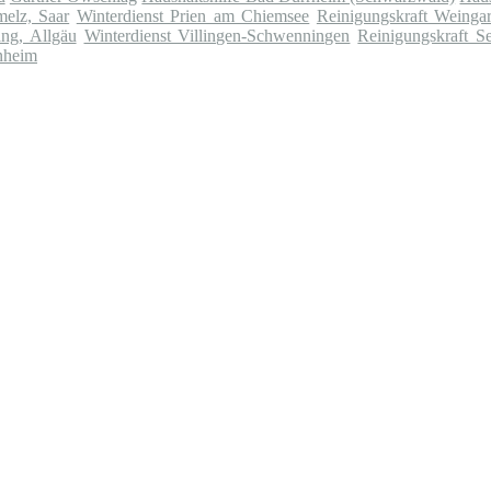
melz, Saar
Winterdienst Prien am Chiemsee
Reinigungskraft Weinga
ng, Allgäu
Winterdienst Villingen-Schwenningen
Reinigungskraft S
nheim