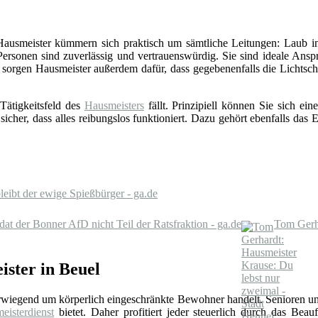
 Hausmeister kümmern sich praktisch um sämtliche Leitungen: Laub in
Personen sind zuverlässig und vertrauenswürdig. Sie sind ideale Ansp
sorgen Hausmeister außerdem dafür, dass gegebenenfalls die Lichts
Tätigkeitsfeld des
Hausmeisters
fällt. Prinzipiell können Sie sich e
 sicher, dass alles reibungslos funktioniert. Dazu gehört ebenfalls da
eibt der ewige Spießbürger - ga.de
 der Bonner AfD nicht Teil der Ratsfraktion - ga.de
Tom Gerha
ster in Beuel
erwiegend um körperlich eingeschränkte Bewohner handelt. Senioren un
eisterdienst
bietet. Daher profitiert jeder steuerlich durch das Beauf