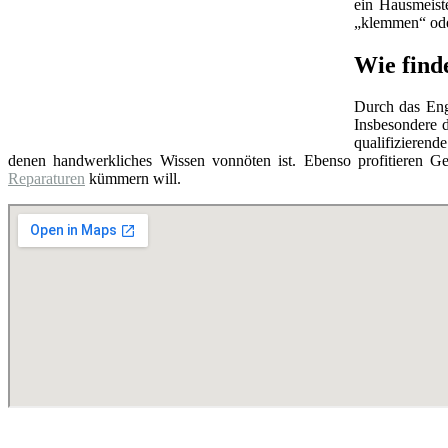
ein Hausmeist
„klemmen“ oder
Wie finde
Durch das Eng
Insbesondere d
qualifizierend
denen handwerkliches Wissen vonnöten ist. Ebenso profitieren Ge
Reparaturen
kümmern will.