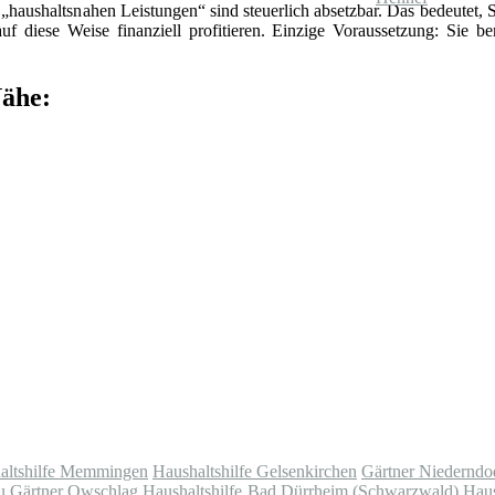
„haushaltsnahen Leistungen“ sind steuerlich absetzbar. Das bedeutet, 
f diese Weise finanziell profitieren. Einzige Voraussetzung: Sie be
Nähe:
altshilfe Memmingen
Haushaltshilfe Gelsenkirchen
Gärtner Niederndo
u
Gärtner Owschlag
Haushaltshilfe Bad Dürrheim (Schwarzwald)
Haus