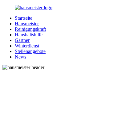
Zurück
zum
Startseite
Inhalt
1-
Alles
Hausmeister
Hausmeister.de
rund
Reinigungskraft
um
Haushaltshilfe
Ihren
Gärtner
Haushalt
Winterdienst
Stellenangebote
News