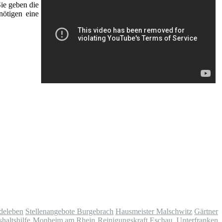
Sie geben die
nötigen eine
deleben
Stellenangebote Burgebrach
Hausmeister Malschwitz
Gärtner
haltshilfe Monheim am Rhein
Reinigungskraft Eschau, Unterfranken