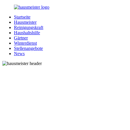
Zurück
zum
Startseite
Inhalt
1-
Alles
Hausmeister
Hausmeister.de
rund
Reinigungskraft
um
Haushaltshilfe
Ihren
Gärtner
Haushalt
Winterdienst
Stellenangebote
News