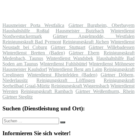
Hausmeister Porta Westfalica
Gärtner Burgheim, Oberbayern
Haushaltshilfe Roßtal
Hausmeister Butzbach
Winterdienst
Nordwestuckermark
Gärtner Angelmodde, Westfalen
Reinigungskraft Bad Pyrmont
Reinigungskraft Jüchen
Winterdienst
Neustadt bei Coburg
Gärtner Stuttgart
Gärtner Willebadessen
Winterdienst Bretten (Baden)
Gärtner Ebern
Reinigungskraft
Medenbach, Taunus
Winterdienst Wandsbek
Haushaltshilfe Bad
Soden am Taunus
Winterdienst Fuhlsbüttel
Winterdienst Möhnesee
Hausmeister Kaulsdorf
Winterdienst Berg am Laim
Reinigungskraft
Creglingen
Winterdienst Rheinfelden (Baden)
Gärtner Döbern,
Niederlausitz
Reinigungskraft Löffingen
Reinigungskraft
Seeheilbad Graal-Müritz
Reinigungskraft Wiggensbach
Winterdienst
Wersten
Reinigungskraft Rambach
Gärtner Weißenthurm, Rhein
Gärtner Steglitz
Suchen (Dienstleistung und Ort):
Suche
Suchen
nach:
Informieren Sie sich weiter!