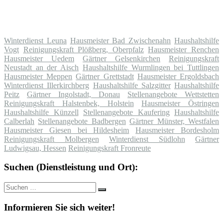
Winterdienst Leuna
Hausmeister Bad Zwischenahn
Haushaltshilfe
Vogt
Reinigungskraft Plößberg, Oberpfalz
Hausmeister Renchen
Hausmeister Uedem
Gärtner Gelsenkirchen
Reinigungskraft
Neustadt an der Aisch
Haushaltshilfe Wurmlingen bei Tuttlingen
Hausmeister Meppen
Gärtner Grettstadt
Hausmeister Ergoldsbach
Winterdienst Illerkirchberg
Haushaltshilfe Salzgitter
Haushaltshilfe
Peitz
Gärtner Ingolstadt, Donau
Stellenangebote Wettstetten
Reinigungskraft Halstenbek, Holstein
Hausmeister Östringen
Haushaltshilfe Künzell
Stellenangebote Kaufering
Haushaltshilfe
Calberlah
Stellenangebote Badbergen
Gärtner Münster, Westfalen
Hausmeister Giesen bei Hildesheim
Hausmeister Bordesholm
Reinigungskraft Molbergen
Winterdienst Südlohn
Gärtner
Ludwigsau, Hessen
Reinigungskraft Fronreute
Suchen (Dienstleistung und Ort):
Suche
Suchen
nach:
Informieren Sie sich weiter!