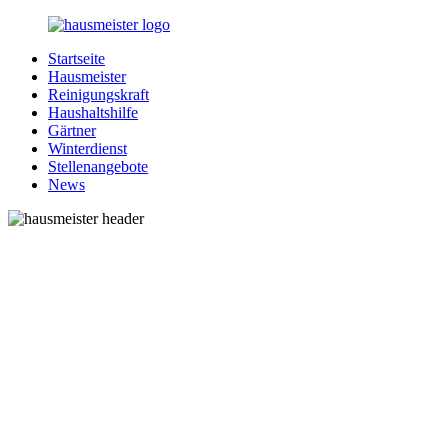
Zurück
zum
Startseite
Inhalt
1-
Alles
Hausmeister
Hausmeister.de
rund
Reinigungskraft
um
Haushaltshilfe
Ihren
Gärtner
Haushalt
Winterdienst
Stellenangebote
News