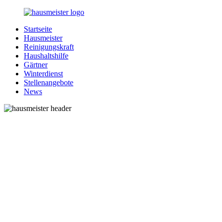
Zurück
zum
Startseite
Inhalt
1-
Alles
Hausmeister
Hausmeister.de
rund
Reinigungskraft
um
Haushaltshilfe
Ihren
Gärtner
Haushalt
Winterdienst
Stellenangebote
News