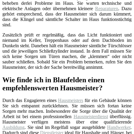
beheben derlei Probleme im Haus. Sie warten technische und
elektrische Anlagen oder übernehmen kleinere
Reparaturen
. Dazu
gehört entsprechend, dass der Hausmeister sich darum kümmert,
dass die Klingel und sämtliche Schalter im Haus funktionstüchtig
sind.
Zusätzlich prüft er regelmäßig, dass das Licht funktioniert und
niemand im Keller, Treppenhaus oder auf dem Dachboden im
Dunkeln steht. Daneben hält ein Hausmeister sämtliche Türschlösser
und die jeweiligen Schließzylinder instand. In dem Fall müssen Sie
sich keine Sorgen um Türen machen, die „klemmen“ oder nicht
sauber schließen. Sobald Sie ein Problem bemerken, rufen Sie den
Hausmeister, der sich der Sache bereitwillig annimmt.
Wie finde ich in Blaufelden einen
empfehlenswerten Hausmeister?
Durch das Engagieren eines
Hausmeisters
für ein Gebäude können
Sie sich entspannt zurücklehnen. Sie müssen sich fortan keine
Sorgen mehr machen. Insbesondere die Sorge über die Qualität der
Arbeit ist bei einem professionellen
Hausmeisterdienst
überflüssig.
Hausmeister verfügen meistens über eine qualifizierende
Ausbildung
. Sie sind im Regelfall sogar ausgebildete
Handwerker
.
Dadurch sind diese
Dienstleister
ideal für Haushalte und Häuser, bei