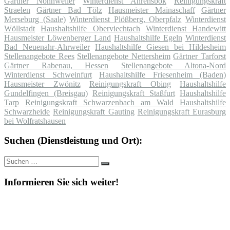
Gärtner Nonnweiler
Winterdienst Ahrensbök
Reinigungskraft
Straelen
Gärtner Bad Tölz
Hausmeister Mainaschaff
Gärtner
Merseburg (Saale)
Winterdienst Plößberg, Oberpfalz
Winterdienst
Wöllstadt
Haushaltshilfe Oberviechtach
Winterdienst Handewitt
Hausmeister Löwenberger Land
Haushaltshilfe Egeln
Winterdienst
Bad Neuenahr-Ahrweiler
Haushaltshilfe Giesen bei Hildesheim
Stellenangebote Rees
Stellenangebote Nettersheim
Gärtner Tarforst
Gärtner Rabenau, Hessen
Stellenangebote Altona-Nord
Winterdienst Schweinfurt
Haushaltshilfe Friesenheim (Baden)
Hausmeister Zwönitz
Reinigungskraft Obing
Haushaltshilfe
Gundelfingen (Breisgau)
Reinigungskraft Staßfurt
Haushaltshilfe
Tarp
Reinigungskraft Schwarzenbach am Wald
Haushaltshilfe
Schwarzheide
Reinigungskraft Gauting
Reinigungskraft Eurasburg
bei Wolfratshausen
Suchen (Dienstleistung und Ort):
Suche
Suchen
nach:
Informieren Sie sich weiter!