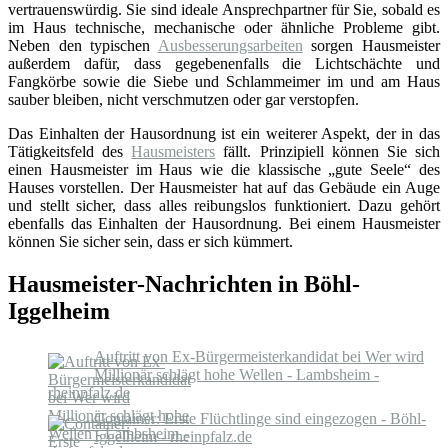
vertrauenswürdig. Sie sind ideale Ansprechpartner für Sie, sobald es
im Haus technische, mechanische oder ähnliche Probleme gibt.
Neben den typischen
Ausbesserungsarbeiten
sorgen Hausmeister
außerdem dafür, dass gegebenenfalls die Lichtschächte und
Fangkörbe sowie die Siebe und Schlammeimer im und am Haus
sauber bleiben, nicht verschmutzen oder gar verstopfen.
Das Einhalten der Hausordnung ist ein weiterer Aspekt, der in das
Tätigkeitsfeld des
Hausmeisters
fällt. Prinzipiell können Sie sich
einen Hausmeister im Haus wie die klassische „gute Seele“ des
Hauses vorstellen. Der Hausmeister hat auf das Gebäude ein Auge
und stellt sicher, dass alles reibungslos funktioniert. Dazu gehört
ebenfalls das Einhalten der Hausordnung. Bei einem Hausmeister
können Sie sicher sein, dass er sich kümmert.
Hausmeister-Nachrichten in Böhl-
Iggelheim
Auftritt von Ex-Bürgermeisterkandidat bei Wer wird
Millionär schlägt hohe Wellen - Lambsheim -
rheinpfalz.de
Container: Erste Flüchtlinge sind eingezogen - Böhl-
Iggelheim - rheinpfalz.de