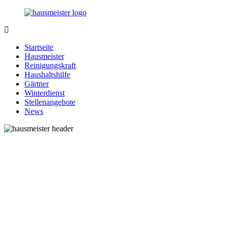
Zurück
zum
Inhalt
1-
Alles
Hausmeister.de
rund
Startseite
um
Hausmeister
Ihren
Reinigungskraft
Haushalt
Haushaltshilfe
Gärtner
Winterdienst
Stellenangebote
News