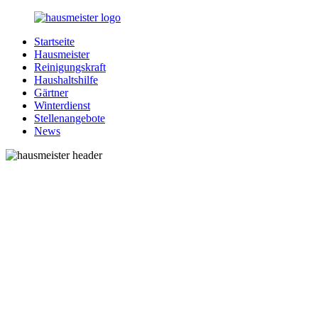
Zurück
zum
Startseite
Inhalt
1-
Alles
Hausmeister
Hausmeister.de
rund
Reinigungskraft
um
Haushaltshilfe
Ihren
Gärtner
Haushalt
Winterdienst
Stellenangebote
News