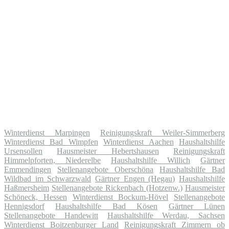
Winterdienst Marpingen
Reinigungskraft Weiler-Simmerberg
Winterdienst Bad Wimpfen
Winterdienst Aachen
Haushaltshilfe
Ursensollen
Hausmeister Hebertshausen
Reinigungskraft
Himmelpforten, Niederelbe
Haushaltshilfe Willich
Gärtner
Emmendingen
Stellenangebote Oberschöna
Haushaltshilfe Bad
Wildbad im Schwarzwald
Gärtner Engen (Hegau)
Haushaltshilfe
Haßmersheim
Stellenangebote Rickenbach (Hotzenw.)
Hausmeister
Schöneck, Hessen
Winterdienst Bockum-Hövel
Stellenangebote
Hennigsdorf
Haushaltshilfe Bad Kösen
Gärtner Lünen
Stellenangebote Handewitt
Haushaltshilfe Werdau, Sachsen
Winterdienst Boitzenburger Land
Reinigungskraft Zimmern ob