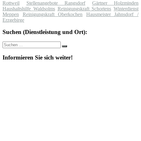
Rottweil
Stellenangebote Rangsdorf
Gärtner Holzminden
Haushaltshilfe Waldsolms
Reinigungskraft Schortens
Winterdienst
Meppen
Reinigungskraft Oberkochen
Hausmeister Jahnsdorf /
Erzgebirge
Suchen (Dienstleistung und Ort):
Suche
Suchen
nach:
Informieren Sie sich weiter!