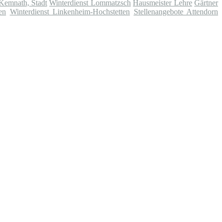
 Kemnath, Stadt
Winterdienst Lommatzsch
Hausmeister Lehre
Gärtner
en
Winterdienst Linkenheim-Hochstetten
Stellenangebote Attendorn