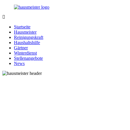
Zurück
zum
Inhalt
1-
Alles
Hausmeister.de
rund
Startseite
um
Hausmeister
Ihren
Reinigungskraft
Haushalt
Haushaltshilfe
Gärtner
Winterdienst
Stellenangebote
News