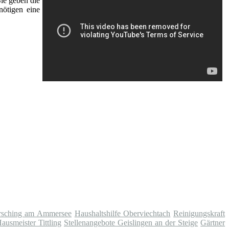
Sie geben die
nötigen eine
rrsching am Ammersee
Haushaltshilfe Oberviechtach
Reinigungskraft
ausmeister Tittling
Stellenangebote Geislingen an der Steige
Gärtner