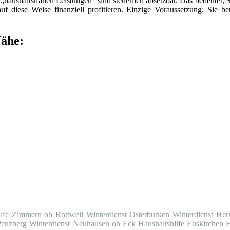
„haushaltsnahen Leistungen“ sind steuerlich absetzbar. Das bedeutet, 
f diese Weise finanziell profitieren. Einzige Voraussetzung: Sie be
Nähe:
ilfe Zimmern ob Rottweil
Winterdienst Osterburken
Winterdienst He
Penzberg
Winterdienst Neuhausen ob Eck
Haushaltshilfe Euskirchen
H