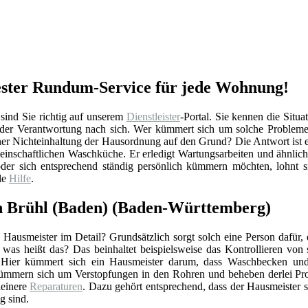
Bester Rundum-Service für jede Wohnung!
sind Sie richtig auf unserem
Dienstleister
-Portal. Sie kennen die Situa
h der Verantwortung nach sich. Wer kümmert sich um solche Probleme
er Nichteinhaltung der Hausordnung auf den Grund? Die Antwort ist e
meinschaftlichen Waschküche. Er erledigt Wartungsarbeiten und ähnlic
er sich entsprechend ständig persönlich kümmern möchten, lohnt si
le
Hilfe
.
in Brühl (Baden) (Baden-Württemberg)
Hausmeister im Detail? Grundsätzlich sorgt solch eine Person dafür,
r was heißt das? Das beinhaltet beispielsweise das Kontrollieren vo
 Hier kümmert sich ein Hausmeister darum, dass Waschbecken und 
ümmern sich um Verstopfungen in den Rohren und beheben derlei Pro
einere
Reparaturen
. Dazu gehört entsprechend, dass der Hausmeister 
g sind.