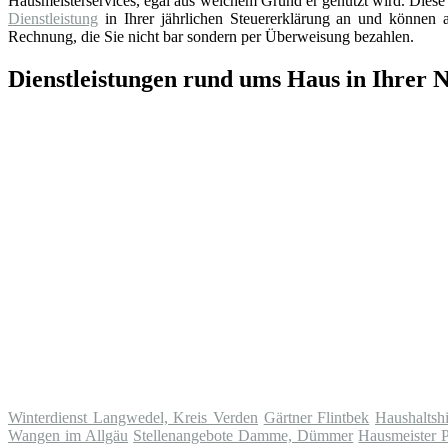
Hausmeisterservices, egal aus welchem Grund er genutzt wird. Diese 
Dienstleistung
in Ihrer jährlichen Steuererklärung an und können au
Rechnung, die Sie nicht bar sondern per Überweisung bezahlen.
Dienstleistungen rund ums Haus in Ihrer 
Winterdienst Langwedel, Kreis Verden
Gärtner Flintbek
Haushaltsh
Wangen im Allgäu
Stellenangebote Damme, Dümmer
Hausmeister 