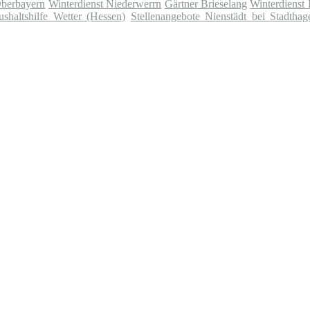
Oberbayern
Winterdienst Niederwerrn
Gärtner Brieselang
Winterdienst
shaltshilfe Wetter (Hessen)
Stellenangebote Nienstädt bei Stadthag