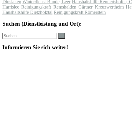
Dinslaken
Winterdienst Bunde, Leer
Haushaltshilfe Rennertshofen, 
Harrislee
Reinigungskraft Remshalden
Gärtner Kreuzwertheim
Hau
Haushaltshilfe Dietzhölztal
Reinigungskraft Römerstein
Suchen (Dienstleistung und Ort):
Suche
Suchen
nach:
Informieren Sie sich weiter!