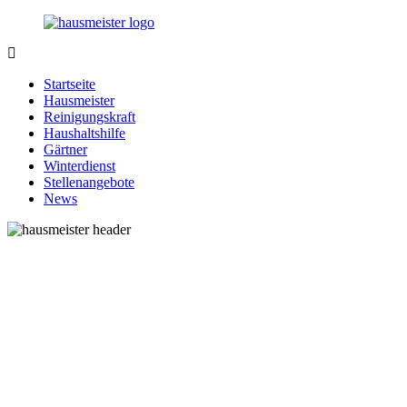
Zurück
zum
Inhalt
1-
Alles
Hausmeister.de
rund
Startseite
um
Hausmeister
Ihren
Reinigungskraft
Haushalt
Haushaltshilfe
Gärtner
Winterdienst
Stellenangebote
News