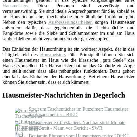
Grundleitungen gehören in das typische Aufgabengebiet eines
Hausmeisters
. Diese Personen sind zuverlässig und
vertrauenswürdig. Sie sind ideale Ansprechpartner für Sie, sobald es
im Haus technische, mechanische oder ähnliche Probleme gibt.
Neben den typischen
Ausbesserungsarbeiten
sorgen Hausmeister
außerdem dafür, dass gegebenenfalls die Lichtschächte und
Fangkörbe sowie die Siebe und Schlammeimer im und am Haus
sauber bleiben, nicht verschmutzen oder gar verstopfen.
Das Einhalten der Hausordnung ist ein weiterer Aspekt, der in das
Tätigkeitsfeld des
Hausmeisters
fällt. Prinzipiell können Sie sich
einen Hausmeister im Haus wie die klassische „gute Seele“ des
Hauses vorstellen. Der Hausmeister hat auf das Gebäude ein Auge
und stellt sicher, dass alles reibungslos funktioniert. Dazu gehört
ebenfalls das Einhalten der Hausordnung. Bei einem Hausmeister
können Sie sicher sein, dass er sich kümmert.
Hausmeister-Nachrichten in Degerloch
Streit um Taschentücher im Putzeimer: Hausmeister
tötet Hausmeister - BILD
Hausmeister-Zoff eskaliert: Nachbar stirbt Monate
nach Streit - Mann vor Gericht - SWR
Benjamin Ehmann vom Hausmeisterservice "DirK"