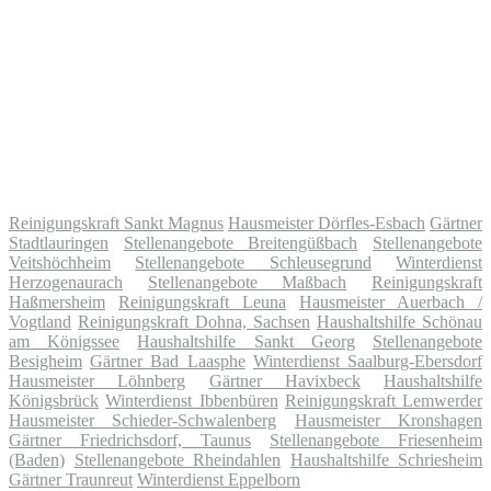
Reinigungskraft Sankt Magnus
Hausmeister Dörfles-Esbach
Gärtner
Stadtlauringen
Stellenangebote Breitengüßbach
Stellenangebote
Veitshöchheim
Stellenangebote Schleusegrund
Winterdienst
Herzogenaurach
Stellenangebote Maßbach
Reinigungskraft
Haßmersheim
Reinigungskraft Leuna
Hausmeister Auerbach /
Vogtland
Reinigungskraft Dohna, Sachsen
Haushaltshilfe Schönau
am Königssee
Haushaltshilfe Sankt Georg
Stellenangebote
Besigheim
Gärtner Bad Laasphe
Winterdienst Saalburg-Ebersdorf
Hausmeister Löhnberg
Gärtner Havixbeck
Haushaltshilfe
Königsbrück
Winterdienst Ibbenbüren
Reinigungskraft Lemwerder
Hausmeister Schieder-Schwalenberg
Hausmeister Kronshagen
Gärtner Friedrichsdorf, Taunus
Stellenangebote Friesenheim
(Baden)
Stellenangebote Rheindahlen
Haushaltshilfe Schriesheim
Gärtner Traunreut
Winterdienst Eppelborn