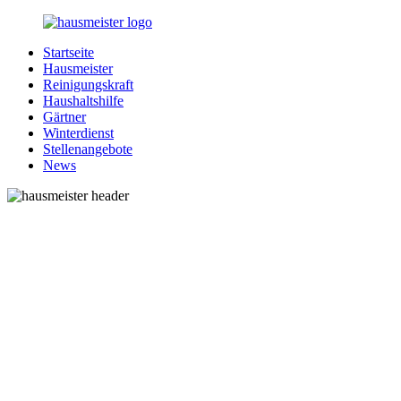
Zurück
zum
Startseite
Inhalt
1-
Alles
Hausmeister
Hausmeister.de
rund
Reinigungskraft
um
Haushaltshilfe
Ihren
Gärtner
Haushalt
Winterdienst
Stellenangebote
News