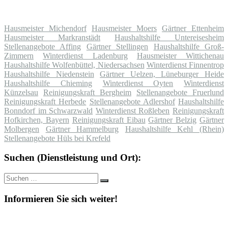
Hausmeister Michendorf
Hausmeister Moers
Gärtner Ettenheim
Hausmeister Markranstädt
Haushaltshilfe Untereisesheim
Stellenangebote Affing
Gärtner Stellingen
Haushaltshilfe Groß-
Zimmern
Winterdienst Ladenburg
Hausmeister Wittichenau
Haushaltshilfe Wolfenbüttel, Niedersachsen
Winterdienst Finnentrop
Haushaltshilfe Niedenstein
Gärtner Uelzen, Lüneburger Heide
Haushaltshilfe Chieming
Winterdienst Oyten
Winterdienst
Künzelsau
Reinigungskraft Bergheim
Stellenangebote Fruerlund
Reinigungskraft Herbede
Stellenangebote Adlershof
Haushaltshilfe
Bonndorf im Schwarzwald
Winterdienst Roßleben
Reinigungskraft
Hofkirchen, Bayern
Reinigungskraft Eibau
Gärtner Belzig
Gärtner
Molbergen
Gärtner Hammelburg
Haushaltshilfe Kehl (Rhein)
Stellenangebote Hüls bei Krefeld
Suchen (Dienstleistung und Ort):
Suche
Suchen
nach:
Informieren Sie sich weiter!