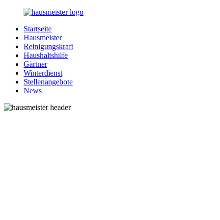
Zurück
zum
Startseite
Inhalt
1-
Alles
Hausmeister
Hausmeister.de
rund
Reinigungskraft
um
Haushaltshilfe
Ihren
Gärtner
Haushalt
Winterdienst
Stellenangebote
News