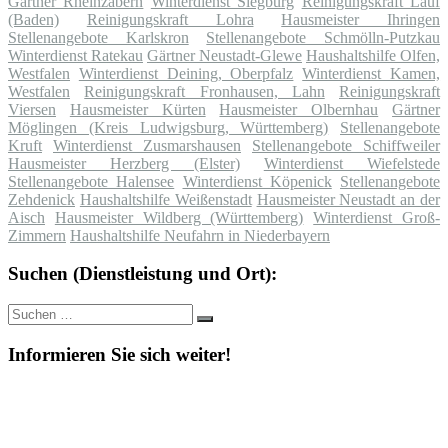
Gärtner Rheinzabern
Winterdienst Siegburg
Reinigungskraft Lauf
(Baden)
Reinigungskraft Lohra
Hausmeister Ihringen
Stellenangebote Karlskron
Stellenangebote Schmölln-Putzkau
Winterdienst Ratekau
Gärtner Neustadt-Glewe
Haushaltshilfe Olfen,
Westfalen
Winterdienst Deining, Oberpfalz
Winterdienst Kamen,
Westfalen
Reinigungskraft Fronhausen, Lahn
Reinigungskraft
Viersen
Hausmeister Kürten
Hausmeister Olbernhau
Gärtner
Möglingen (Kreis Ludwigsburg, Württemberg)
Stellenangebote
Kruft
Winterdienst Zusmarshausen
Stellenangebote Schiffweiler
Hausmeister Herzberg (Elster)
Winterdienst Wiefelstede
Stellenangebote Halensee
Winterdienst Köpenick
Stellenangebote
Zehdenick
Haushaltshilfe Weißenstadt
Hausmeister Neustadt an der
Aisch
Hausmeister Wildberg (Württemberg)
Winterdienst Groß-
Zimmern
Haushaltshilfe Neufahrn in Niederbayern
Suchen (Dienstleistung und Ort):
Suche
Suchen
nach:
Informieren Sie sich weiter!