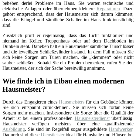
beheben derlei Probleme im Haus. Sie warten technische und
elektrische Anlagen oder übernehmen kleinere
Reparaturen
. Dazu
gehört entsprechend, dass der Hausmeister sich darum kümmert,
dass die Klingel und sämtliche Schalter im Haus funktionstüchtig
sind.
Zusätzlich prüft er regelmäßig, dass das Licht funktioniert und
niemand im Keller, Treppenhaus oder auf dem Dachboden im
Dunkeln steht. Daneben hält ein Hausmeister sämtliche Türschlösser
und die jeweiligen Schließzylinder instand. In dem Fall müssen Sie
sich keine Sorgen um Türen machen, die „klemmen“ oder nicht
sauber schließen. Sobald Sie ein Problem bemerken, rufen Sie den
Hausmeister, der sich der Sache bereitwillig annimmt.
Wie finde ich in Eibau einen modernen
Hausmeister?
Durch das Engagieren eines
Hausmeisters
für ein Gebäude können
Sie sich entspannt zurücklehnen. Sie müssen sich fortan keine
Sorgen mehr machen. Insbesondere die Sorge über die Qualität der
Arbeit ist bei einem professionellen
Hausmeisterdienst
überflüssig.
Hausmeister verfügen meistens über eine qualifizierende
Ausbildung
. Sie sind im Regelfall sogar ausgebildete
Handwerker
.
Dadurch sind diese
Dienstleister
ideal für Haushalte und Häuser, bei