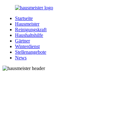
Zurück
zum
Startseite
Inhalt
1-
Alles
Hausmeister
Hausmeister.de
rund
Reinigungskraft
um
Haushaltshilfe
Ihren
Gärtner
Haushalt
Winterdienst
Stellenangebote
News