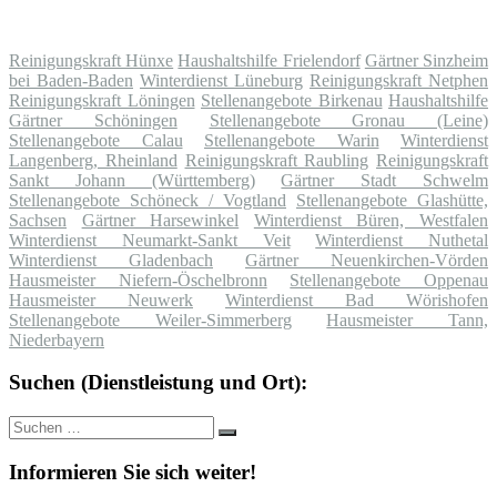
Reinigungskraft Hünxe
Haushaltshilfe Frielendorf
Gärtner Sinzheim
bei Baden-Baden
Winterdienst Lüneburg
Reinigungskraft Netphen
Reinigungskraft Löningen
Stellenangebote Birkenau
Haushaltshilfe
Gärtner Schöningen
Stellenangebote Gronau (Leine)
Stellenangebote Calau
Stellenangebote Warin
Winterdienst
Langenberg, Rheinland
Reinigungskraft Raubling
Reinigungskraft
Sankt Johann (Württemberg)
Gärtner Stadt Schwelm
Stellenangebote Schöneck / Vogtland
Stellenangebote Glashütte,
Sachsen
Gärtner Harsewinkel
Winterdienst Büren, Westfalen
Winterdienst Neumarkt-Sankt Veit
Winterdienst Nuthetal
Winterdienst Gladenbach
Gärtner Neuenkirchen-Vörden
Hausmeister Niefern-Öschelbronn
Stellenangebote Oppenau
Hausmeister Neuwerk
Winterdienst Bad Wörishofen
Stellenangebote Weiler-Simmerberg
Hausmeister Tann,
Niederbayern
Suchen (Dienstleistung und Ort):
Suche
Suchen
nach:
Informieren Sie sich weiter!