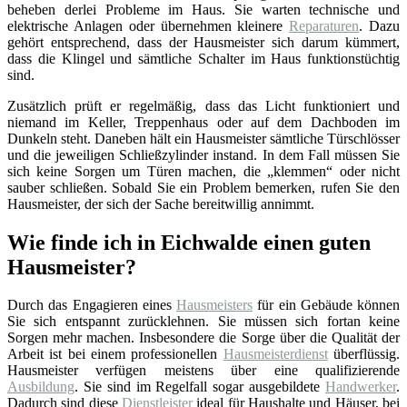
beheben derlei Probleme im Haus. Sie warten technische und
elektrische Anlagen oder übernehmen kleinere
Reparaturen
. Dazu
gehört entsprechend, dass der Hausmeister sich darum kümmert,
dass die Klingel und sämtliche Schalter im Haus funktionstüchtig
sind.
Zusätzlich prüft er regelmäßig, dass das Licht funktioniert und
niemand im Keller, Treppenhaus oder auf dem Dachboden im
Dunkeln steht. Daneben hält ein Hausmeister sämtliche Türschlösser
und die jeweiligen Schließzylinder instand. In dem Fall müssen Sie
sich keine Sorgen um Türen machen, die „klemmen“ oder nicht
sauber schließen. Sobald Sie ein Problem bemerken, rufen Sie den
Hausmeister, der sich der Sache bereitwillig annimmt.
Wie finde ich in Eichwalde einen guten
Hausmeister?
Durch das Engagieren eines
Hausmeisters
für ein Gebäude können
Sie sich entspannt zurücklehnen. Sie müssen sich fortan keine
Sorgen mehr machen. Insbesondere die Sorge über die Qualität der
Arbeit ist bei einem professionellen
Hausmeisterdienst
überflüssig.
Hausmeister verfügen meistens über eine qualifizierende
Ausbildung
. Sie sind im Regelfall sogar ausgebildete
Handwerker
.
Dadurch sind diese
Dienstleister
ideal für Haushalte und Häuser, bei