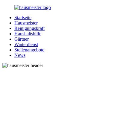
Zurück
zum
Startseite
Inhalt
1-
Alles
Hausmeister
Hausmeister.de
rund
Reinigungskraft
um
Haushaltshilfe
Ihren
Gärtner
Haushalt
Winterdienst
Stellenangebote
News