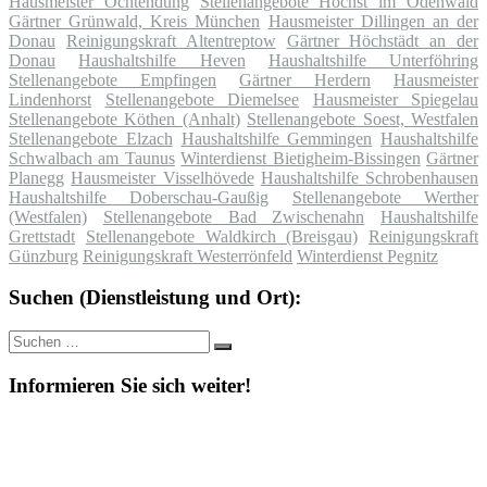
Hausmeister Ochtendung
Stellenangebote Höchst im Odenwald
Gärtner Grünwald, Kreis München
Hausmeister Dillingen an der
Donau
Reinigungskraft Altentreptow
Gärtner Höchstädt an der
Donau
Haushaltshilfe Heven
Haushaltshilfe Unterföhring
Stellenangebote Empfingen
Gärtner Herdern
Hausmeister
Lindenhorst
Stellenangebote Diemelsee
Hausmeister Spiegelau
Stellenangebote Köthen (Anhalt)
Stellenangebote Soest, Westfalen
Stellenangebote Elzach
Haushaltshilfe Gemmingen
Haushaltshilfe
Schwalbach am Taunus
Winterdienst Bietigheim-Bissingen
Gärtner
Planegg
Hausmeister Visselhövede
Haushaltshilfe Schrobenhausen
Haushaltshilfe Doberschau-Gaußig
Stellenangebote Werther
(Westfalen)
Stellenangebote Bad Zwischenahn
Haushaltshilfe
Grettstadt
Stellenangebote Waldkirch (Breisgau)
Reinigungskraft
Günzburg
Reinigungskraft Westerrönfeld
Winterdienst Pegnitz
Suchen (Dienstleistung und Ort):
Suche
Suchen
nach:
Informieren Sie sich weiter!