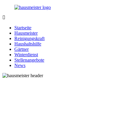
Zurück
zum
Inhalt
1-
Alles
Hausmeister.de
rund
Startseite
um
Hausmeister
Ihren
Reinigungskraft
Haushalt
Haushaltshilfe
Gärtner
Winterdienst
Stellenangebote
News