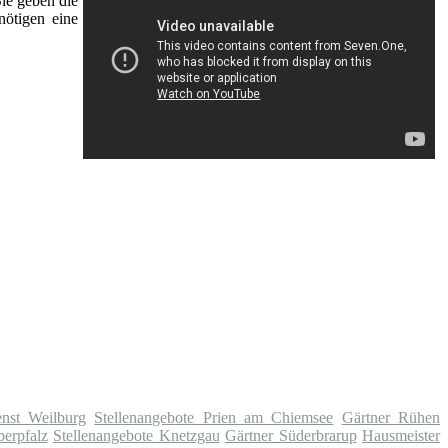
Sie geben die
nötigen eine
enst Weilburg
Stellenangebote Prien am Chiemsee
Gärtner Rühen
berpfalz
Stellenangebote Knetzgau
Gärtner Süderbrarup
Hausmeister