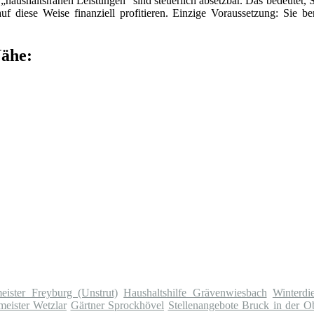
„haushaltsnahen Leistungen“ sind steuerlich absetzbar. Das bedeutet, 
f diese Weise finanziell profitieren. Einzige Voraussetzung: Sie be
Nähe:
eister Freyburg (Unstrut)
Haushaltshilfe Grävenwiesbach
Winterdi
eister Wetzlar
Gärtner Sprockhövel
Stellenangebote Bruck in der O