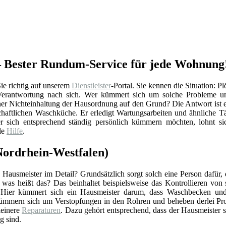
 – Bester Rundum-Service für jede Wohnung
ie richtig auf unserem
Dienstleister
-Portal. Sie kennen die Situation: P
 Verantwortung nach sich. Wer kümmert sich um solche Probleme un
er Nichteinhaltung der Hausordnung auf den Grund? Die Antwort ist e
chaftlichen Waschküche. Er erledigt Wartungsarbeiten und ähnliche Tä
 sich entsprechend ständig persönlich kümmern möchten, lohnt sich
le
Hilfe
.
(Nordrhein-Westfalen)
Hausmeister im Detail? Grundsätzlich sorgt solch eine Person dafür,
r was heißt das? Das beinhaltet beispielsweise das Kontrollieren vo
 Hier kümmert sich ein Hausmeister darum, dass Waschbecken und 
ümmern sich um Verstopfungen in den Rohren und beheben derlei Pro
einere
Reparaturen
. Dazu gehört entsprechend, dass der Hausmeister 
g sind.