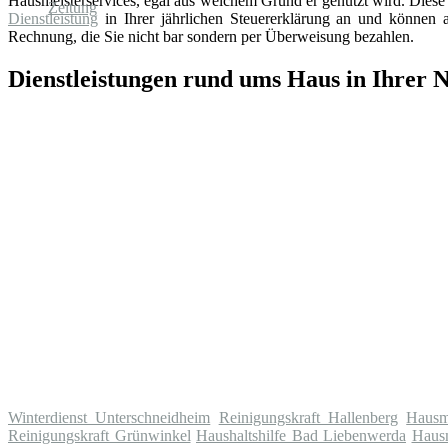
Hausmeisterservices, egal aus welchem Grund er genutzt wird. Diese 
Dienstleistung
in Ihrer jährlichen Steuererklärung an und können au
Rechnung, die Sie nicht bar sondern per Überweisung bezahlen.
Dienstleistungen rund ums Haus in Ihrer 
Winterdienst Unterschneidheim
Reinigungskraft Hallenberg
Hausm
Reinigungskraft Grünwinkel
Haushaltshilfe Bad Liebenwerda
Hausm