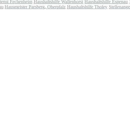
ienst Fechenheim
Haushaltshilfe Wallenhorst
Haushaltshilfe Espenau
au
Hausmeister Parsberg, Oberpfalz
Haushaltshilfe Tholey
Stellenang