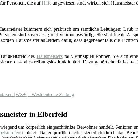
 für Personen, die auf
Hilfe
angewiesen sind, wirken sich Hausmeister d
 Hausmeister kümmern sich praktisch um sämtliche Leitungen: Laub in
Personen sind zuverlässig und vertrauenswürdig. Sie sind ideale Ansp
sorgen Hausmeister außerdem dafür, dass gegebenenfalls die Lichts
Tätigkeitsfeld des
Hausmeisters
fällt. Prinzipiell können Sie sich e
 sicher, dass alles reibungslos funktioniert. Dazu gehört ebenfalls da
erntaxen [WZ+] - Westdeutsche Zeitung
smeister in Elberfeld
erwiegend um körperlich eingeschränkte Bewohner handelt. Senioren un
eisterdienst
bietet. Daher profitiert jeder steuerlich durch das Beauf