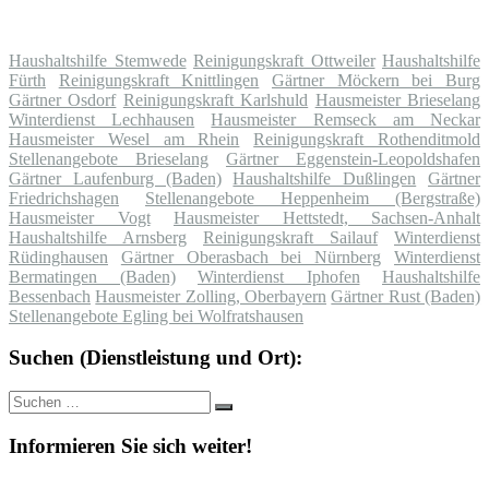
Haushaltshilfe Stemwede
Reinigungskraft Ottweiler
Haushaltshilfe
Fürth
Reinigungskraft Knittlingen
Gärtner Möckern bei Burg
Gärtner Osdorf
Reinigungskraft Karlshuld
Hausmeister Brieselang
Winterdienst Lechhausen
Hausmeister Remseck am Neckar
Hausmeister Wesel am Rhein
Reinigungskraft Rothenditmold
Stellenangebote Brieselang
Gärtner Eggenstein-Leopoldshafen
Gärtner Laufenburg (Baden)
Haushaltshilfe Dußlingen
Gärtner
Friedrichshagen
Stellenangebote Heppenheim (Bergstraße)
Hausmeister Vogt
Hausmeister Hettstedt, Sachsen-Anhalt
Haushaltshilfe Arnsberg
Reinigungskraft Sailauf
Winterdienst
Rüdinghausen
Gärtner Oberasbach bei Nürnberg
Winterdienst
Bermatingen (Baden)
Winterdienst Iphofen
Haushaltshilfe
Bessenbach
Hausmeister Zolling, Oberbayern
Gärtner Rust (Baden)
Stellenangebote Egling bei Wolfratshausen
Suchen (Dienstleistung und Ort):
Suche
Suchen
nach:
Informieren Sie sich weiter!