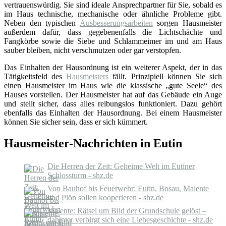
vertrauenswürdig. Sie sind ideale Ansprechpartner für Sie, sobald es
im Haus technische, mechanische oder ähnliche Probleme gibt.
Neben den typischen
Ausbesserungsarbeiten
sorgen Hausmeister
außerdem dafür, dass gegebenenfalls die Lichtschächte und
Fangkörbe sowie die Siebe und Schlammeimer im und am Haus
sauber bleiben, nicht verschmutzen oder gar verstopfen.
Das Einhalten der Hausordnung ist ein weiterer Aspekt, der in das
Tätigkeitsfeld des
Hausmeisters
fällt. Prinzipiell können Sie sich
einen Hausmeister im Haus wie die klassische „gute Seele“ des
Hauses vorstellen. Der Hausmeister hat auf das Gebäude ein Auge
und stellt sicher, dass alles reibungslos funktioniert. Dazu gehört
ebenfalls das Einhalten der Hausordnung. Bei einem Hausmeister
können Sie sicher sein, dass er sich kümmert.
Hausmeister-Nachrichten in Eutin
Die Herren der Zeit: Geheime Welt im Eutiner
Schlossturm - shz.de
Von Bauhof bis Feuerwehr: Eutin, Bosau, Malente
und Plön sollen kooperieren - shz.de
Malente: Rätsel um Bild der Grundschule gelöst –
dahinter verbirgt sich eine Liebesgeschichte - shz.de