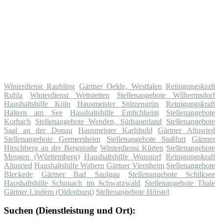
Winterdienst Raubling
Gärtner Oelde, Westfalen
Reinigungskraft
Ruhla
Winterdienst Wettstetten
Stellenangebote Wilhermsdorf
Haushaltshilfe Köln
Hausmeister Stützengrün
Reinigungskraft
Haltern am See
Haushaltshilfe Emlichheim
Stellenangebote
Korbach
Stellenangebote Wenden, Südsauerland
Stellenangebote
Saal an der Donau
Hausmeister Karlshuld
Gärtner Altusried
Stellenangebote Germersheim
Stellenangebote Staßfurt
Gärtner
Hirschberg an der Bergstraße
Winterdienst Kürten
Stellenangebote
Mengen (Württemberg)
Haushaltshilfe Wunstorf
Reinigungskraft
Altusried
Haushaltshilfe Wabern
Gärtner Viernheim
Stellenangebote
Bleckede
Gärtner Bad Saulgau
Stellenangebote Schilksee
Haushaltshilfe Schonach im Schwarzwald
Stellenangebote Thale
Gärtner Lindern (Oldenburg)
Stellenangebote Hörstel
Suchen (Dienstleistung und Ort):