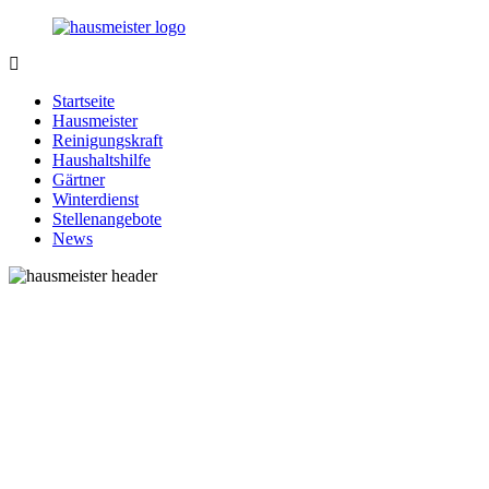
Zurück
zum
Inhalt
1-
Alles
Hausmeister.de
rund
Startseite
um
Hausmeister
Ihren
Reinigungskraft
Haushalt
Haushaltshilfe
Gärtner
Winterdienst
Stellenangebote
News