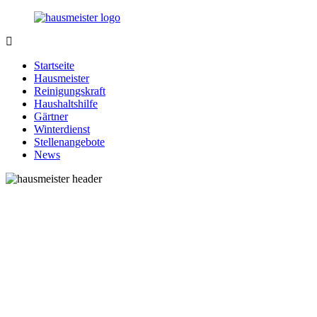
Zurück
zum
Inhalt
1-
Alles
Hausmeister.de
rund
Startseite
um
Hausmeister
Ihren
Reinigungskraft
Haushalt
Haushaltshilfe
Gärtner
Winterdienst
Stellenangebote
News