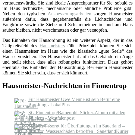
vertrauenswürdig. Sie sind ideale Ansprechpartner für Sie, sobald es
im Haus technische, mechanische oder ähnliche Probleme gibt.
Neben den typischen
Ausbesserungsarbeiten
sorgen Hausmeister
außerdem dafür, dass gegebenenfalls die Lichtschächte und
Fangkörbe sowie die Siebe und Schlammeimer im und am Haus
sauber bleiben, nicht verschmutzen oder gar verstopfen.
Das Einhalten der Hausordnung ist ein weiterer Aspekt, der in das
Tätigkeitsfeld des
Hausmeisters
fällt. Prinzipiell können Sie sich
einen Hausmeister im Haus wie die klassische „gute Seele“ des
Hauses vorstellen. Der Hausmeister hat auf das Gebäude ein Auge
und stellt sicher, dass alles reibungslos funktioniert. Dazu gehört
ebenfalls das Einhalten der Hausordnung. Bei einem Hausmeister
können Sie sicher sein, dass er sich kümmert.
Hausmeister-Nachrichten in Finnentrop
Für Hausmeister Uwe Menne ist sein Beruf eine
Berufung - LokalPlus
SG Finnentrop/Bamenohl: Sticker-Album mit allen
Spielern - Westfalenpost
Starkregen sorgt für Überflutungen im Sauerland –
Lidl von Wasserschäden betroffen - SauerlandKurier