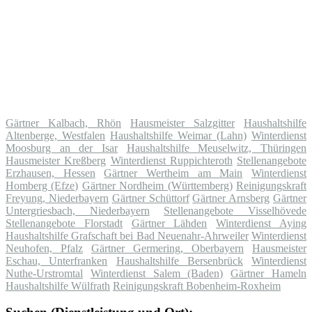
Gärtner Kalbach, Rhön
Hausmeister Salzgitter
Haushaltshilfe
Altenberge, Westfalen
Haushaltshilfe Weimar (Lahn)
Winterdienst
Moosburg an der Isar
Haushaltshilfe Meuselwitz, Thüringen
Hausmeister Kreßberg
Winterdienst Ruppichteroth
Stellenangebote
Erzhausen, Hessen
Gärtner Wertheim am Main
Winterdienst
Homberg (Efze)
Gärtner Nordheim (Württemberg)
Reinigungskraft
Freyung, Niederbayern
Gärtner Schüttorf
Gärtner Arnsberg
Gärtner
Untergriesbach, Niederbayern
Stellenangebote Visselhövede
Stellenangebote Florstadt
Gärtner Lähden
Winterdienst Aying
Haushaltshilfe Grafschaft bei Bad Neuenahr-Ahrweiler
Winterdienst
Neuhofen, Pfalz
Gärtner Germering, Oberbayern
Hausmeister
Eschau, Unterfranken
Haushaltshilfe Bersenbrück
Winterdienst
Nuthe-Urstromtal
Winterdienst Salem (Baden)
Gärtner Hameln
Haushaltshilfe Wülfrath
Reinigungskraft Bobenheim-Roxheim