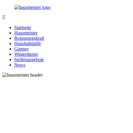
Zurück
zum
Inhalt
1-
Alles
Hausmeister.de
rund
Startseite
um
Hausmeister
Ihren
Reinigungskraft
Haushalt
Haushaltshilfe
Gärtner
Winterdienst
Stellenangebote
News