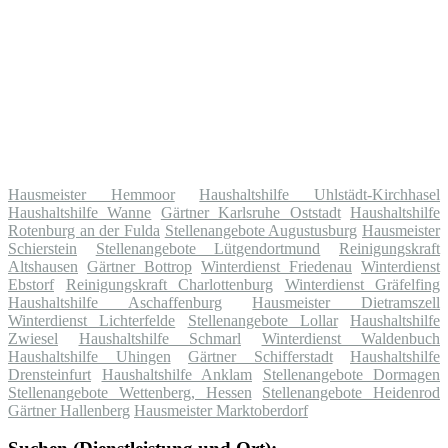
Hausmeister Hemmoor
Haushaltshilfe Uhlstädt-Kirchhasel
Haushaltshilfe Wanne
Gärtner Karlsruhe Oststadt
Haushaltshilfe
Rotenburg an der Fulda
Stellenangebote Augustusburg
Hausmeister
Schierstein
Stellenangebote Lütgendortmund
Reinigungskraft
Altshausen
Gärtner Bottrop
Winterdienst Friedenau
Winterdienst
Ebstorf
Reinigungskraft Charlottenburg
Winterdienst Gräfelfing
Haushaltshilfe Aschaffenburg
Hausmeister Dietramszell
Winterdienst Lichterfelde
Stellenangebote Lollar
Haushaltshilfe
Zwiesel
Haushaltshilfe Schmarl
Winterdienst Waldenbuch
Haushaltshilfe Uhingen
Gärtner Schifferstadt
Haushaltshilfe
Drensteinfurt
Haushaltshilfe Anklam
Stellenangebote Dormagen
Stellenangebote Wettenberg, Hessen
Stellenangebote Heidenrod
Gärtner Hallenberg
Hausmeister Marktoberdorf