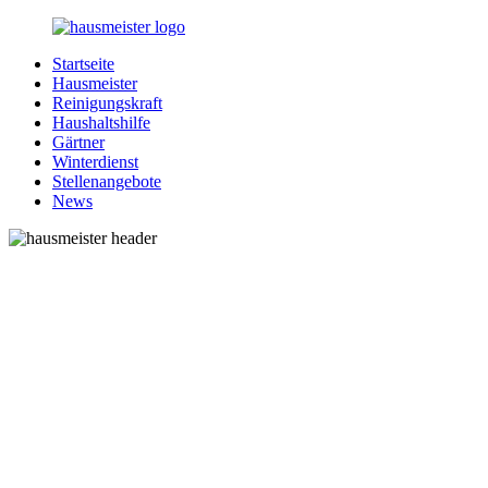
Zurück
zum
Startseite
Inhalt
1-
Alles
Hausmeister
Hausmeister.de
rund
Reinigungskraft
um
Haushaltshilfe
Ihren
Gärtner
Haushalt
Winterdienst
Stellenangebote
News