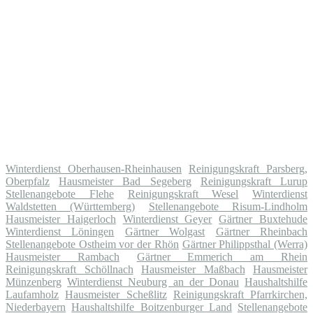
Winterdienst Oberhausen-Rheinhausen
Reinigungskraft Parsberg,
Oberpfalz
Hausmeister Bad Segeberg
Reinigungskraft Lurup
Stellenangebote Flehe
Reinigungskraft Wesel
Winterdienst
Waldstetten (Württemberg)
Stellenangebote Risum-Lindholm
Hausmeister Haigerloch
Winterdienst Geyer
Gärtner Buxtehude
Winterdienst Löningen
Gärtner Wolgast
Gärtner Rheinbach
Stellenangebote Ostheim vor der Rhön
Gärtner Philippsthal (Werra)
Hausmeister Rambach
Gärtner Emmerich am Rhein
Reinigungskraft Schöllnach
Hausmeister Maßbach
Hausmeister
Münzenberg
Winterdienst Neuburg an der Donau
Haushaltshilfe
Laufamholz
Hausmeister Scheßlitz
Reinigungskraft Pfarrkirchen,
Niederbayern
Haushaltshilfe Boitzenburger Land
Stellenangebote