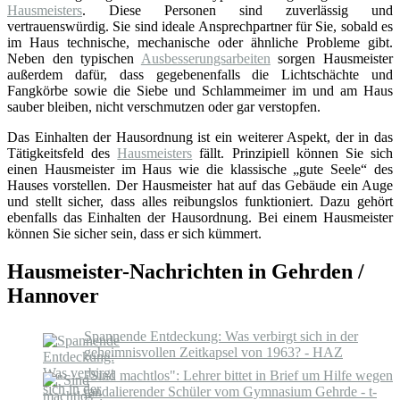
Hausmeisters
. Diese Personen sind zuverlässig und
vertrauenswürdig. Sie sind ideale Ansprechpartner für Sie, sobald es
im Haus technische, mechanische oder ähnliche Probleme gibt.
Neben den typischen
Ausbesserungsarbeiten
sorgen Hausmeister
außerdem dafür, dass gegebenenfalls die Lichtschächte und
Fangkörbe sowie die Siebe und Schlammeimer im und am Haus
sauber bleiben, nicht verschmutzen oder gar verstopfen.
Das Einhalten der Hausordnung ist ein weiterer Aspekt, der in das
Tätigkeitsfeld des
Hausmeisters
fällt. Prinzipiell können Sie sich
einen Hausmeister im Haus wie die klassische „gute Seele“ des
Hauses vorstellen. Der Hausmeister hat auf das Gebäude ein Auge
und stellt sicher, dass alles reibungslos funktioniert. Dazu gehört
ebenfalls das Einhalten der Hausordnung. Bei einem Hausmeister
können Sie sicher sein, dass er sich kümmert.
Hausmeister-Nachrichten in Gehrden /
Hannover
Spannende Entdeckung: Was verbirgt sich in der
geheimnisvollen Zeitkapsel von 1963? - HAZ
"Sind machtlos": Lehrer bittet in Brief um Hilfe wegen
randalierender Schüler vom Gymnasium Gehrde - t-