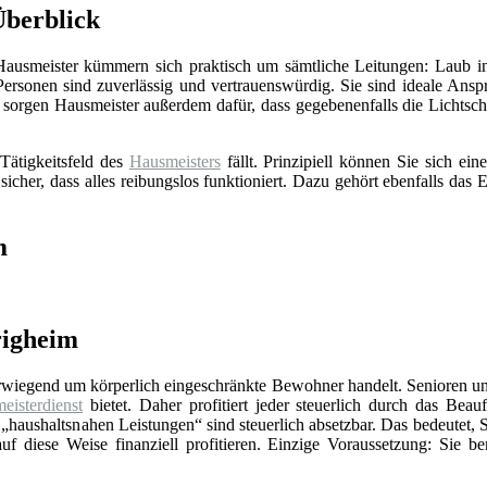
Überblick
 Hausmeister kümmern sich praktisch um sämtliche Leitungen: Laub in
Personen sind zuverlässig und vertrauenswürdig. Sie sind ideale Ansp
sorgen Hausmeister außerdem dafür, dass gegebenenfalls die Lichts
Tätigkeitsfeld des
Hausmeisters
fällt. Prinzipiell können Sie sich e
 sicher, dass alles reibungslos funktioniert. Dazu gehört ebenfalls da
m
righeim
erwiegend um körperlich eingeschränkte Bewohner handelt. Senioren un
eisterdienst
bietet. Daher profitiert jeder steuerlich durch das Beauf
„haushaltsnahen Leistungen“ sind steuerlich absetzbar. Das bedeutet, 
f diese Weise finanziell profitieren. Einzige Voraussetzung: Sie be