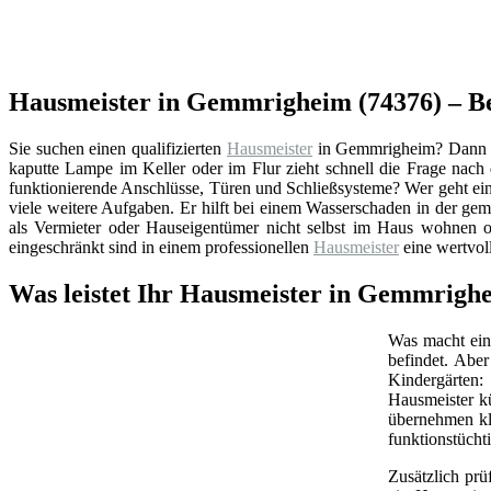
Hausmeister in Gemmrigheim (74376) – Be
Sie suchen einen qualifizierten
Hausmeister
in Gemmrigheim? Dann si
kaputte Lampe im Keller oder im Flur zieht schnell die Frage nac
funktionierende Anschlüsse, Türen und Schließsysteme? Wer geht ei
viele weitere Aufgaben. Er hilft bei einem Wasserschaden in der ge
als Vermieter oder Hauseigentümer nicht selbst im Haus wohnen od
eingeschränkt sind in einem professionellen
Hausmeister
eine wertvol
Was leistet Ihr Hausmeister in Gemmrig
Was macht ein 
befindet. Abe
Kindergärten:
Hausmeister k
übernehmen kl
funktionstüchti
Zusätzlich prü