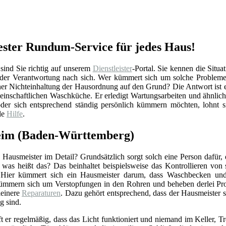
ster Rundum-Service für jedes Haus!
nd Sie richtig auf unserem
Dienstleister
-Portal. Sie kennen die Situa
h der Verantwortung nach sich. Wer kümmert sich um solche Probleme
ner Nichteinhaltung der Hausordnung auf den Grund? Die Antwort ist e
meinschaftlichen Waschküche. Er erledigt Wartungsarbeiten und ähnlic
er sich entsprechend ständig persönlich kümmern möchten, lohnt si
le
Hilfe
.
heim (Baden-Württemberg)
Hausmeister im Detail? Grundsätzlich sorgt solch eine Person dafür,
r was heißt das? Das beinhaltet beispielsweise das Kontrollieren vo
 Hier kümmert sich ein Hausmeister darum, dass Waschbecken und 
ümmern sich um Verstopfungen in den Rohren und beheben derlei Pro
einere
Reparaturen
. Dazu gehört entsprechend, dass der Hausmeister 
g sind.
ft er regelmäßig, dass das Licht funktioniert und niemand im Keller