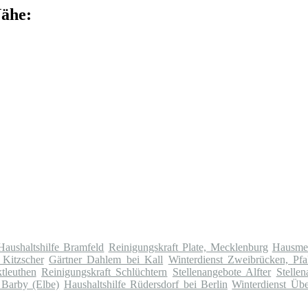
Nähe:
Haushaltshilfe Bramfeld
Reinigungskraft Plate, Mecklenburg
Hausme
 Kitzscher
Gärtner Dahlem bei Kall
Winterdienst Zweibrücken, Pfa
tleuthen
Reinigungskraft Schlüchtern
Stellenangebote Alfter
Stelle
 Barby (Elbe)
Haushaltshilfe Rüdersdorf bei Berlin
Winterdienst Übe