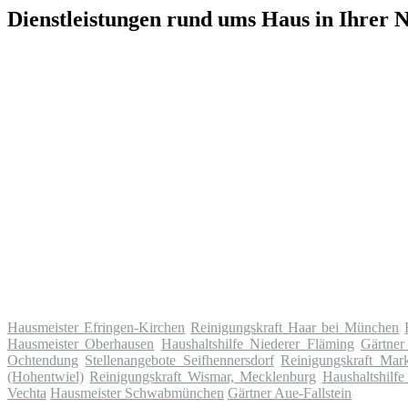
Dienstleistungen rund ums Haus in Ihrer 
Hausmeister Efringen-Kirchen
Reinigungskraft Haar bei München
Hausmeister Oberhausen
Haushaltshilfe Niederer Fläming
Gärtner
Ochtendung
Stellenangebote Seifhennersdorf
Reinigungskraft Mark
(Hohentwiel)
Reinigungskraft Wismar, Mecklenburg
Haushaltshilfe
Vechta
Hausmeister Schwabmünchen
Gärtner Aue-Fallstein