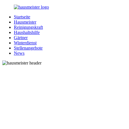
Zurück
zum
Startseite
Inhalt
1-
Alles
Hausmeister
Hausmeister.de
rund
Reinigungskraft
um
Haushaltshilfe
Ihren
Gärtner
Haushalt
Winterdienst
Stellenangebote
News