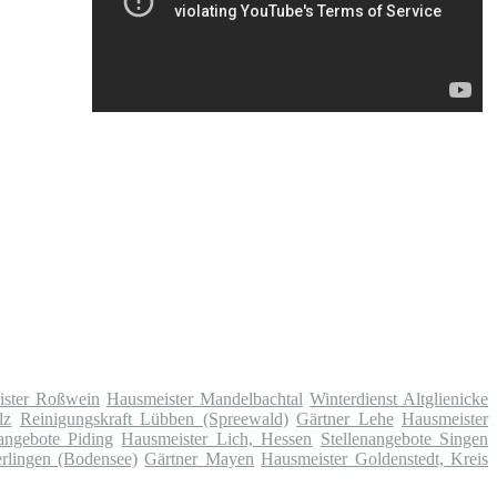
ister Roßwein
Hausmeister Mandelbachtal
Winterdienst Altglienicke
lz
Reinigungskraft Lübben (Spreewald)
Gärtner Lehe
Hausmeister
nangebote Piding
Hausmeister Lich, Hessen
Stellenangebote Singen
rlingen (Bodensee)
Gärtner Mayen
Hausmeister Goldenstedt, Kreis