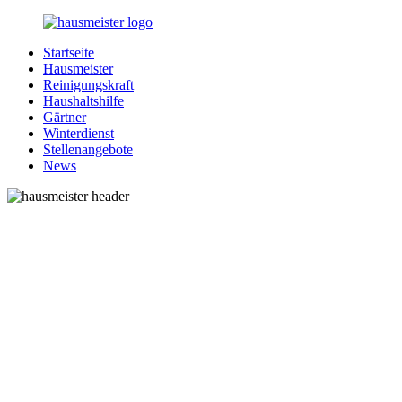
Zurück
zum
Startseite
Inhalt
1-
Alles
Hausmeister
Hausmeister.de
rund
Reinigungskraft
um
Haushaltshilfe
Ihren
Gärtner
Haushalt
Winterdienst
Stellenangebote
News