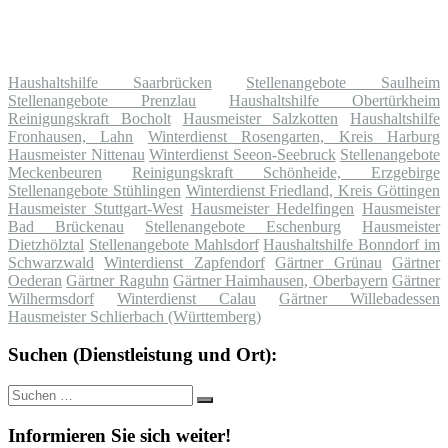
Haushaltshilfe Saarbrücken
Stellenangebote Saulheim
Stellenangebote Prenzlau
Haushaltshilfe Obertürkheim
Reinigungskraft Bocholt
Hausmeister Salzkotten
Haushaltshilfe
Fronhausen, Lahn
Winterdienst Rosengarten, Kreis Harburg
Hausmeister Nittenau
Winterdienst Seeon-Seebruck
Stellenangebote
Meckenbeuren
Reinigungskraft Schönheide, Erzgebirge
Stellenangebote Stühlingen
Winterdienst Friedland, Kreis Göttingen
Hausmeister Stuttgart-West
Hausmeister Hedelfingen
Hausmeister
Bad Brückenau
Stellenangebote Eschenburg
Hausmeister
Dietzhölztal
Stellenangebote Mahlsdorf
Haushaltshilfe Bonndorf im
Schwarzwald
Winterdienst Zapfendorf
Gärtner Grünau
Gärtner
Oederan
Gärtner Raguhn
Gärtner Haimhausen, Oberbayern
Gärtner
Wilhermsdorf
Winterdienst Calau
Gärtner Willebadessen
Hausmeister Schlierbach (Württemberg)
Suchen (Dienstleistung und Ort):
Suche
Suchen
nach:
Informieren Sie sich weiter!