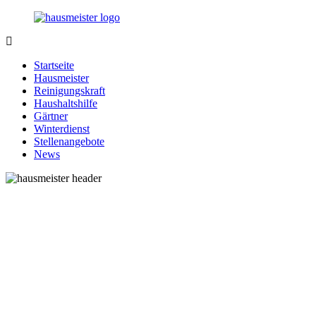
Zurück
zum
Inhalt
1-
Alles
Hausmeister.de
rund
Startseite
um
Hausmeister
Ihren
Reinigungskraft
Haushalt
Haushaltshilfe
Gärtner
Winterdienst
Stellenangebote
News