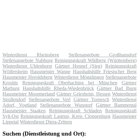
Winterdienst Rheinsberg
Stellenangebote Großhansdorf
Stellenangebote Nabburg
Reinigungskraft Wildberg (Württemberg)
Winterdienst Uhlenhorst
Gärtner Hennef (Sieg)
Reinigungskraft
Wölfersheim
Hausmeister Wanne
Haushaltshilfe Friesischer Berg
Hausmeister Heroldsberg
Winterdienst Mögglingen
Stellenangebote
Krostitz
Reinigungskraft Oberhaching bei München
Gärtner
Marburg
Haushaltshilfe Rheda-Wiedenbrück
Gärtner Bad Iburg
Hausmeister Moormerland
Gärtner Griesheim, Hessen
Winterdienst
Strullendorf
Stellenangebote Verl
Gärtner Tornesch
Winterdienst
Adorf, Vogtland
Stellenangebote Wunstorf
Gärtner Bammental
Hausmeister Staaken
Reinigungskraft Schladen
Reinigungskraft
Sylt-Ost
Reinigungskraft Lastrup, Kreis Cloppenburg
Hausmeister
Lippetal
Winterdienst Diera-Zehren
Suchen (Dienstleistung und Ort):