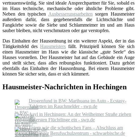
vertrauenswürdig. Sie sind ideale Ansprechpartner für Sie, sobald es
im Haus technische, mechanische oder ähnliche Probleme gibt.
Neben den typischen
Ausbesserungsarbeiten
sorgen Hausmeister
außerdem dafür, dass gegebenenfalls die Lichtschächte und
Fangkörbe sowie die Siebe und Schlammeimer im und am Haus
sauber bleiben, nicht verschmutzen oder gar verstopfen.
Das Einhalten der Hausordnung ist ein weiterer Aspekt, der in das
Tätigkeitsfeld des
Hausmeisters
fällt. Prinzipiell können Sie sich
einen Hausmeister im Haus wie die klassische „gute Seele“ des
Hauses vorstellen. Der Hausmeister hat auf das Gebäude ein Auge
und stellt sicher, dass alles reibungslos funktioniert. Dazu gehört
ebenfalls das Einhalten der Hausordnung. Bei einem Hausmeister
können Sie sicher sein, dass er sich kümmert.
Hausmeister-Nachrichten in Hechingen
Drogenfund in BW: Marihuana im Auto - Ecstasy-
Tabletten im Rauchmelder - swp.de
Asyl in Hechingen: An der Weilheimer Straße ziehen
die ersten Flüchtlinge ein - swp.de
Feiern wie die schottischen Fans – Abschluss am
Hechinger Berufsschulzentrum - schwaebische.de