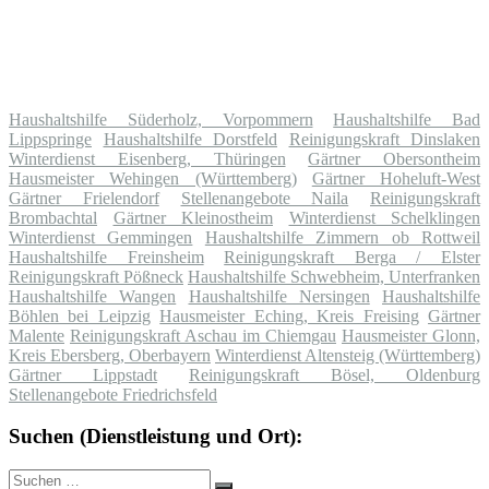
Haushaltshilfe Süderholz, Vorpommern
Haushaltshilfe Bad
Lippspringe
Haushaltshilfe Dorstfeld
Reinigungskraft Dinslaken
Winterdienst Eisenberg, Thüringen
Gärtner Obersontheim
Hausmeister Wehingen (Württemberg)
Gärtner Hoheluft-West
Gärtner Frielendorf
Stellenangebote Naila
Reinigungskraft
Brombachtal
Gärtner Kleinostheim
Winterdienst Schelklingen
Winterdienst Gemmingen
Haushaltshilfe Zimmern ob Rottweil
Haushaltshilfe Freinsheim
Reinigungskraft Berga / Elster
Reinigungskraft Pößneck
Haushaltshilfe Schwebheim, Unterfranken
Haushaltshilfe Wangen
Haushaltshilfe Nersingen
Haushaltshilfe
Böhlen bei Leipzig
Hausmeister Eching, Kreis Freising
Gärtner
Malente
Reinigungskraft Aschau im Chiemgau
Hausmeister Glonn,
Kreis Ebersberg, Oberbayern
Winterdienst Altensteig (Württemberg)
Gärtner Lippstadt
Reinigungskraft Bösel, Oldenburg
Stellenangebote Friedrichsfeld
Suchen (Dienstleistung und Ort):
Suche