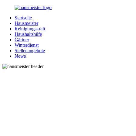
Zurück
zum
Startseite
Inhalt
1-
Alles
Hausmeister
Hausmeister.de
rund
Reinigungskraft
um
Haushaltshilfe
Ihren
Gärtner
Haushalt
Winterdienst
Stellenangebote
News