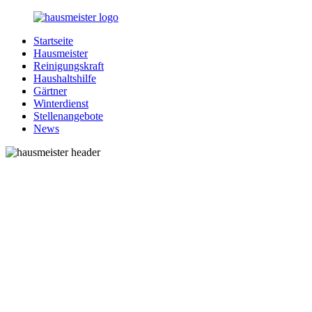
Zurück
zum
Startseite
Inhalt
1-
Alles
Hausmeister
Hausmeister.de
rund
Reinigungskraft
um
Haushaltshilfe
Ihren
Gärtner
Haushalt
Winterdienst
Stellenangebote
News