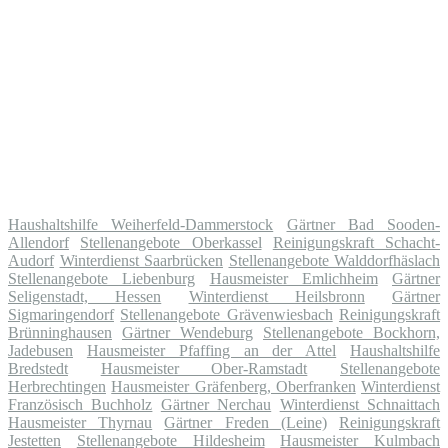
Haushaltshilfe Weiherfeld-Dammerstock
Gärtner Bad Sooden-
Allendorf
Stellenangebote Oberkassel
Reinigungskraft Schacht-
Audorf
Winterdienst Saarbrücken
Stellenangebote Walddorfhäslach
Stellenangebote Liebenburg
Hausmeister Emlichheim
Gärtner
Seligenstadt, Hessen
Winterdienst Heilsbronn
Gärtner
Sigmaringendorf
Stellenangebote Grävenwiesbach
Reinigungskraft
Brünninghausen
Gärtner Wendeburg
Stellenangebote Bockhorn,
Jadebusen
Hausmeister Pfaffing an der Attel
Haushaltshilfe
Bredstedt
Hausmeister Ober-Ramstadt
Stellenangebote
Herbrechtingen
Hausmeister Gräfenberg, Oberfranken
Winterdienst
Französisch Buchholz
Gärtner Nerchau
Winterdienst Schnaittach
Hausmeister Thyrnau
Gärtner Freden (Leine)
Reinigungskraft
Jestetten
Stellenangebote Hildesheim
Hausmeister Kulmbach