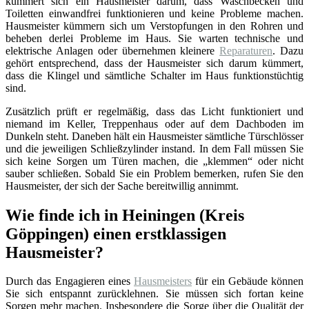
kümmert sich ein Hausmeister darum, dass Waschbecken und
Toiletten einwandfrei funktionieren und keine Probleme machen.
Hausmeister kümmern sich um Verstopfungen in den Rohren und
beheben derlei Probleme im Haus. Sie warten technische und
elektrische Anlagen oder übernehmen kleinere
Reparaturen
. Dazu
gehört entsprechend, dass der Hausmeister sich darum kümmert,
dass die Klingel und sämtliche Schalter im Haus funktionstüchtig
sind.
Zusätzlich prüft er regelmäßig, dass das Licht funktioniert und
niemand im Keller, Treppenhaus oder auf dem Dachboden im
Dunkeln steht. Daneben hält ein Hausmeister sämtliche Türschlösser
und die jeweiligen Schließzylinder instand. In dem Fall müssen Sie
sich keine Sorgen um Türen machen, die „klemmen“ oder nicht
sauber schließen. Sobald Sie ein Problem bemerken, rufen Sie den
Hausmeister, der sich der Sache bereitwillig annimmt.
Wie finde ich in Heiningen (Kreis
Göppingen) einen erstklassigen
Hausmeister?
Durch das Engagieren eines
Hausmeisters
für ein Gebäude können
Sie sich entspannt zurücklehnen. Sie müssen sich fortan keine
Sorgen mehr machen. Insbesondere die Sorge über die Qualität der