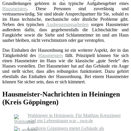
Grundleitungen gehören in das typische Aufgabengebiet eines
Hausmeisters
. Diese Personen sind zuverlässig und
vertrauenswürdig. Sie sind ideale Ansprechpartner für Sie, sobald es
im Haus technische, mechanische oder ähnliche Probleme gibt.
Neben den typischen
Ausbesserungsarbeiten
sorgen Hausmeister
außerdem dafür, dass gegebenenfalls die Lichtschächte und
Fangkörbe sowie die Siebe und Schlammeimer im und am Haus
sauber bleiben, nicht verschmutzen oder gar verstopfen.
Das Einhalten der Hausordnung ist ein weiterer Aspekt, der in das
Tätigkeitsfeld des
Hausmeisters
fällt. Prinzipiell können Sie sich
einen Hausmeister im Haus wie die klassische „gute Seele“ des
Hauses vorstellen. Der Hausmeister hat auf das Gebäude ein Auge
und stellt sicher, dass alles reibungslos funktioniert. Dazu gehört
ebenfalls das Einhalten der Hausordnung. Bei einem Hausmeister
können Sie sicher sein, dass er sich kümmert.
Hausmeister-Nachrichten in Heiningen
(Kreis Göppingen)
Wahlsieger in Heiningen: Für Matthias Kreuzinger
wird ein Lebenstraum war - swp.de
Landkreis Göppingen mietet Gebäude als