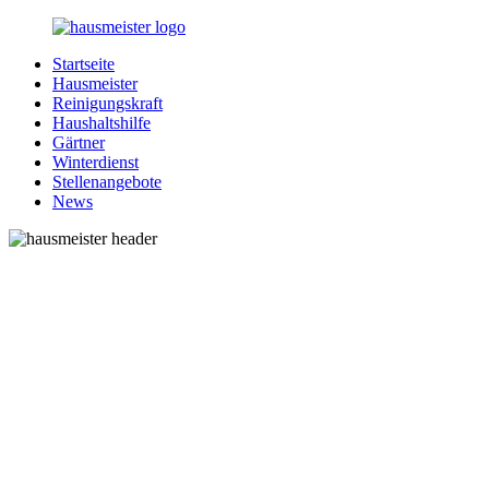
Zurück
zum
Startseite
Inhalt
1-
Alles
Hausmeister
Hausmeister.de
rund
Reinigungskraft
um
Haushaltshilfe
Ihren
Gärtner
Haushalt
Winterdienst
Stellenangebote
News