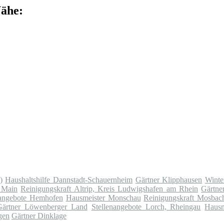
Nähe:
)
Haushaltshilfe Dannstadt-Schauernheim
Gärtner Klipphausen
Winte
 Main
Reinigungskraft Altrip, Kreis Ludwigshafen am Rhein
Gärtne
nangebote Hemhofen
Hausmeister Monschau
Reinigungskraft Mosbac
Gärtner Löwenberger Land
Stellenangebote Lorch, Rheingau
Hausm
gen
Gärtner Dinklage