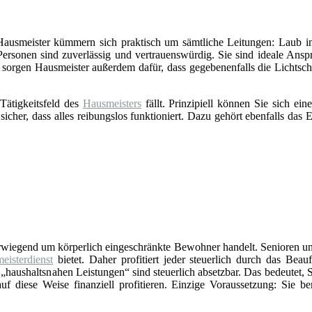
 Hausmeister kümmern sich praktisch um sämtliche Leitungen: Laub in
Personen sind zuverlässig und vertrauenswürdig. Sie sind ideale Ansp
sorgen Hausmeister außerdem dafür, dass gegebenenfalls die Lichts
Tätigkeitsfeld des
Hausmeisters
fällt. Prinzipiell können Sie sich e
 sicher, dass alles reibungslos funktioniert. Dazu gehört ebenfalls da
erwiegend um körperlich eingeschränkte Bewohner handelt. Senioren un
eisterdienst
bietet. Daher profitiert jeder steuerlich durch das Beauf
„haushaltsnahen Leistungen“ sind steuerlich absetzbar. Das bedeutet, 
f diese Weise finanziell profitieren. Einzige Voraussetzung: Sie be