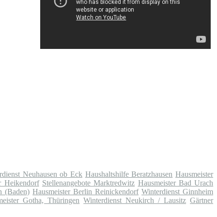
rdienst Neuhausen ob Eck
Haushaltshilfe Beratzhausen
Hausmeister
r Heikendorf
Stellenangebote Marktredwitz
Hausmeister Bad Urach
h (Baden)
Hausmeister Berlin Reinickendorf
Winterdienst Ginnheim
eister Gotha, Thüringen
Winterdienst Neukirch / Lausitz
Gärtner