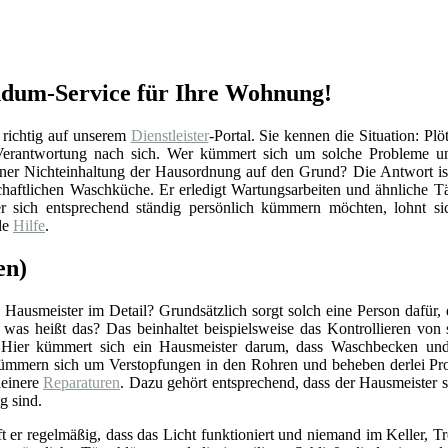
undum-Service für Ihre Wohnung!
 richtig auf unserem
Dienstleister
-Portal. Sie kennen die Situation: Pl
 Verantwortung nach sich. Wer kümmert sich um solche Probleme un
ner Nichteinhaltung der Hausordnung auf den Grund? Die Antwort ist
chaftlichen Waschküche. Er erledigt Wartungsarbeiten und ähnliche Tä
 sich entsprechend ständig persönlich kümmern möchten, lohnt sich
le
Hilfe
.
en)
Hausmeister im Detail? Grundsätzlich sorgt solch eine Person dafür,
r was heißt das? Das beinhaltet beispielsweise das Kontrollieren vo
 Hier kümmert sich ein Hausmeister darum, dass Waschbecken und 
ümmern sich um Verstopfungen in den Rohren und beheben derlei Pro
einere
Reparaturen
. Dazu gehört entsprechend, dass der Hausmeister 
g sind.
ft er regelmäßig, dass das Licht funktioniert und niemand im Keller