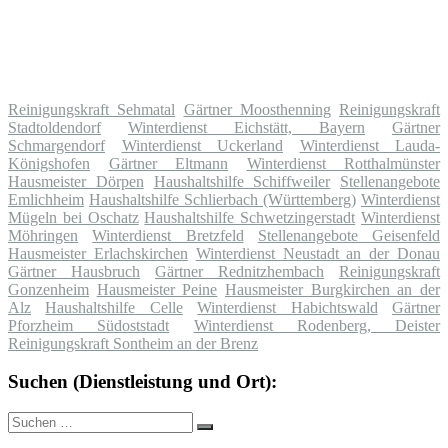
Reinigungskraft Sehmatal
Gärtner Moosthenning
Reinigungskraft
Stadtoldendorf
Winterdienst Eichstätt, Bayern
Gärtner
Schmargendorf
Winterdienst Uckerland
Winterdienst Lauda-
Königshofen
Gärtner Eltmann
Winterdienst Rotthalmünster
Hausmeister Dörpen
Haushaltshilfe Schiffweiler
Stellenangebote
Emlichheim
Haushaltshilfe Schlierbach (Württemberg)
Winterdienst
Mügeln bei Oschatz
Haushaltshilfe Schwetzingerstadt
Winterdienst
Möhringen
Winterdienst Bretzfeld
Stellenangebote Geisenfeld
Hausmeister Erlachskirchen
Winterdienst Neustadt an der Donau
Gärtner Hausbruch
Gärtner Rednitzhembach
Reinigungskraft
Gonzenheim
Hausmeister Peine
Hausmeister Burgkirchen an der
Alz
Haushaltshilfe Celle
Winterdienst Habichtswald
Gärtner
Pforzheim Südoststadt
Winterdienst Rodenberg, Deister
Reinigungskraft Sontheim an der Brenz
Suchen (Dienstleistung und Ort):
Suche
Suchen
nach: