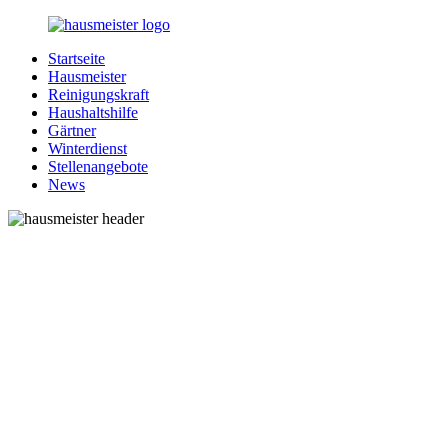
Zurück
zum
Startseite
Inhalt
1-
Alles
Hausmeister
Hausmeister.de
rund
Reinigungskraft
um
Haushaltshilfe
Ihren
Gärtner
Haushalt
Winterdienst
Stellenangebote
News