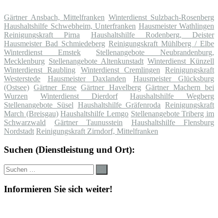
Gärtner Ansbach, Mittelfranken
Winterdienst Sulzbach-Rosenberg
Haushaltshilfe Schwebheim, Unterfranken
Hausmeister Wathlingen
Reinigungskraft Pirna
Haushaltshilfe Rodenberg, Deister
Hausmeister Bad Schmiedeberg
Reinigungskraft Mühlberg / Elbe
Winterdienst Emstek
Stellenangebote Neubrandenburg,
Mecklenburg
Stellenangebote Altenkunstadt
Winterdienst Künzell
Winterdienst Raubling
Winterdienst Cremlingen
Reinigungskraft
Westerstede
Hausmeister Daxlanden
Hausmeister Glücksburg
(Ostsee)
Gärtner Ense
Gärtner Havelberg
Gärtner Machern bei
Wurzen
Winterdienst Dierdorf
Haushaltshilfe Wegberg
Stellenangebote Süsel
Haushaltshilfe Gräfenroda
Reinigungskraft
March (Breisgau)
Haushaltshilfe Lemgo
Stellenangebote Triberg im
Schwarzwald
Gärtner Taunusstein
Haushaltshilfe Flensburg
Nordstadt
Reinigungskraft Zirndorf, Mittelfranken
Suchen (Dienstleistung und Ort):
Suche
Suchen
nach:
Informieren Sie sich weiter!