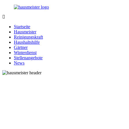
Zurück
zum
Inhalt
1-
Alles
Hausmeister.de
rund
Startseite
um
Hausmeister
Ihren
Reinigungskraft
Haushalt
Haushaltshilfe
Gärtner
Winterdienst
Stellenangebote
News