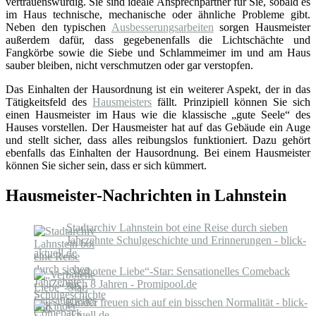
vertrauenswürdig. Sie sind ideale Ansprechpartner für Sie, sobald es
im Haus technische, mechanische oder ähnliche Probleme gibt.
Neben den typischen
Ausbesserungsarbeiten
sorgen Hausmeister
außerdem dafür, dass gegebenenfalls die Lichtschächte und
Fangkörbe sowie die Siebe und Schlammeimer im und am Haus
sauber bleiben, nicht verschmutzen oder gar verstopfen.
Das Einhalten der Hausordnung ist ein weiterer Aspekt, der in das
Tätigkeitsfeld des
Hausmeisters
fällt. Prinzipiell können Sie sich
einen Hausmeister im Haus wie die klassische „gute Seele“ des
Hauses vorstellen. Der Hausmeister hat auf das Gebäude ein Auge
und stellt sicher, dass alles reibungslos funktioniert. Dazu gehört
ebenfalls das Einhalten der Hausordnung. Bei einem Hausmeister
können Sie sicher sein, dass er sich kümmert.
Hausmeister-Nachrichten in Lahnstein
Stadtarchiv Lahnstein bot eine Reise durch sieben
Jahrzehnte Schulgeschichte und Erinnerungen - blick-
aktuell.de
„Verbotene Liebe“-Star: Sensationelles Comeback
nach 8 Jahren - Promipool.de
Kinder freuen sich auf ein bisschen Normalität - blick-
aktuell.de