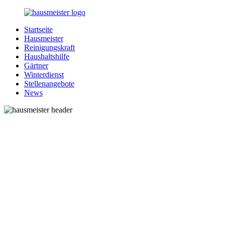
Zurück
zum
Startseite
Inhalt
1-
Alles
Hausmeister
Hausmeister.de
rund
Reinigungskraft
um
Haushaltshilfe
Ihren
Gärtner
Haushalt
Winterdienst
Stellenangebote
News