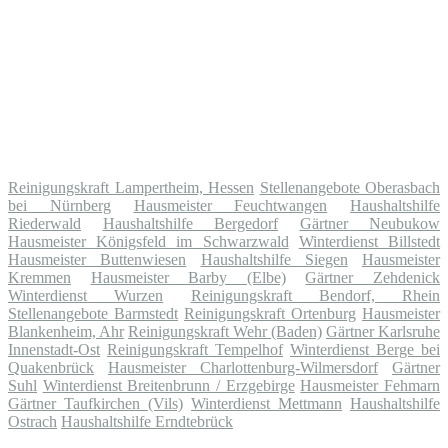
Reinigungskraft Lampertheim, Hessen
Stellenangebote Oberasbach
bei Nürnberg
Hausmeister Feuchtwangen
Haushaltshilfe
Riederwald
Haushaltshilfe Bergedorf
Gärtner Neubukow
Hausmeister Königsfeld im Schwarzwald
Winterdienst Billstedt
Hausmeister Buttenwiesen
Haushaltshilfe Siegen
Hausmeister
Kremmen
Hausmeister Barby (Elbe)
Gärtner Zehdenick
Winterdienst Wurzen
Reinigungskraft Bendorf, Rhein
Stellenangebote Barmstedt
Reinigungskraft Ortenburg
Hausmeister
Blankenheim, Ahr
Reinigungskraft Wehr (Baden)
Gärtner Karlsruhe
Innenstadt-Ost
Reinigungskraft Tempelhof
Winterdienst Berge bei
Quakenbrück
Hausmeister Charlottenburg-Wilmersdorf
Gärtner
Suhl
Winterdienst Breitenbrunn / Erzgebirge
Hausmeister Fehmarn
Gärtner Taufkirchen (Vils)
Winterdienst Mettmann
Haushaltshilfe
Ostrach
Haushaltshilfe Erndtebrück