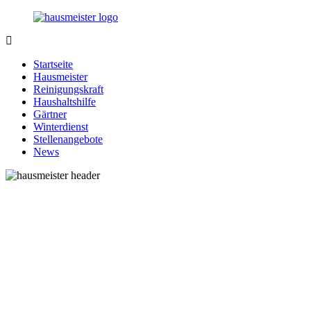
Zurück
zum
Inhalt
1-
Alles
Hausmeister.de
rund
Startseite
um
Hausmeister
Ihren
Reinigungskraft
Haushalt
Haushaltshilfe
Gärtner
Winterdienst
Stellenangebote
News