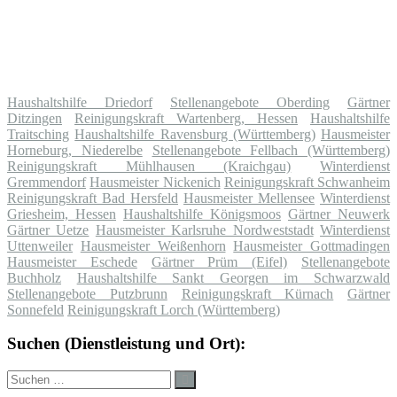
Haushaltshilfe Driedorf
Stellenangebote Oberding
Gärtner
Ditzingen
Reinigungskraft Wartenberg, Hessen
Haushaltshilfe
Traitsching
Haushaltshilfe Ravensburg (Württemberg)
Hausmeister
Horneburg, Niederelbe
Stellenangebote Fellbach (Württemberg)
Reinigungskraft Mühlhausen (Kraichgau)
Winterdienst
Gremmendorf
Hausmeister Nickenich
Reinigungskraft Schwanheim
Reinigungskraft Bad Hersfeld
Hausmeister Mellensee
Winterdienst
Griesheim, Hessen
Haushaltshilfe Königsmoos
Gärtner Neuwerk
Gärtner Uetze
Hausmeister Karlsruhe Nordweststadt
Winterdienst
Uttenweiler
Hausmeister Weißenhorn
Hausmeister Gottmadingen
Hausmeister Eschede
Gärtner Prüm (Eifel)
Stellenangebote
Buchholz
Haushaltshilfe Sankt Georgen im Schwarzwald
Stellenangebote Putzbrunn
Reinigungskraft Kürnach
Gärtner
Sonnefeld
Reinigungskraft Lorch (Württemberg)
Suchen (Dienstleistung und Ort):
Suche
Suchen
nach: