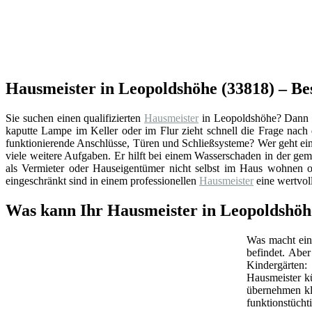
Hausmeister in Leopoldshöhe (33818) – B
Sie suchen einen qualifizierten
Hausmeister
in Leopoldshöhe? Dann s
kaputte Lampe im Keller oder im Flur zieht schnell die Frage nac
funktionierende Anschlüsse, Türen und Schließsysteme? Wer geht ei
viele weitere Aufgaben. Er hilft bei einem Wasserschaden in der ge
als Vermieter oder Hauseigentümer nicht selbst im Haus wohnen od
eingeschränkt sind in einem professionellen
Hausmeister
eine wertvol
Was kann Ihr Hausmeister in Leopoldshöh
Was macht ein 
befindet. Abe
Kindergärten:
Hausmeister k
übernehmen kl
funktionstüchti