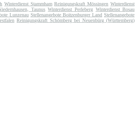
ch
Winterdienst Stammham
Reinigungskraft Mössingen
Winterdienst
Niedernhausen, Taunus
Winterdienst Perleberg
Winterdienst Bosau
ebote Lunzenau
Stellenangebote Boitzenburger Land
Stellenangebote
stfalen
Reinigungskraft Schömberg bei Neuenbürg (Württemberg)