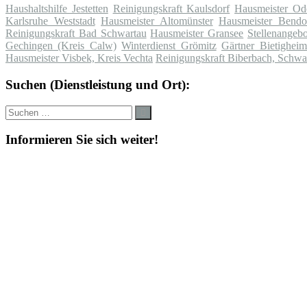
Haushaltshilfe Jestetten
Reinigungskraft Kaulsdorf
Hausmeister Od
Karlsruhe Weststadt
Hausmeister Altomünster
Hausmeister Bendo
Reinigungskraft Bad Schwartau
Hausmeister Gransee
Stellenangeb
Gechingen (Kreis Calw)
Winterdienst Grömitz
Gärtner Bietighei
Hausmeister Visbek, Kreis Vechta
Reinigungskraft Biberbach, Schw
Suchen (Dienstleistung und Ort):
Suche
Suchen
nach:
Informieren Sie sich weiter!