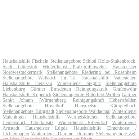
Haushaltshilfe Fischeln
Stellenangebote Schloß Holte-Stukenbrock,
Stadt Gütersloh
Winterdienst Pfalzgrafenweiler
Hausmeister
Nordwestuckermark
Stellenangebote Riedering bei Rosenheim
Stellenangebote Weissach im Tal
Haushaltshilfe Vaterstetten
Haushaltshilfe Deizisau
Winterdienst Steglitz
Stellenangebote
Liebenburg
Gärtner Emsdetten
Reinigungskraft Grafenwöhr
Haushaltshilfe Köpenick
Stellenangebote Bitterfeld-Wolfen
Gärtner
Sankt Johann (Württemberg)
Reinigungskraft Hebertsfelden
Stellenangebote Hövelhof
Hausmeister Kämpfelbach
Stellenangebote Bürgstadt
Stellenangebote Waldachtal
Winterdienst
Maichingen
Haushaltshilfe Wermelskirchen
Stellenangebote
Leutersdorf, Oberlausitz
Winterdienst Erbendorf
Winterdienst
Arnstadt
Hausmeister Lügde
Haushaltshilfe Elmenhorst /
Lichtenhagen
Winterdienst Damme, Dümmer
Stellenangebote Zell