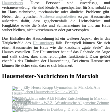
Hausmeisters
. Diese Personen sind zuverlässig und
vertrauenswürdig. Sie sind ideale Ansprechpartner für Sie, sobald es
im Haus technische, mechanische oder ähnliche Probleme gibt.
Neben den typischen
Ausbesserungsarbeiten
sorgen Hausmeister
außerdem dafür, dass gegebenenfalls die Lichtschächte und
Fangkörbe sowie die Siebe und Schlammeimer im und am Haus
sauber bleiben, nicht verschmutzen oder gar verstopfen.
Das Einhalten der Hausordnung ist ein weiterer Aspekt, der in das
Tätigkeitsfeld des
Hausmeisters
fällt. Prinzipiell können Sie sich
einen Hausmeister im Haus wie die klassische „gute Seele“ des
Hauses vorstellen. Der Hausmeister hat auf das Gebäude ein Auge
und stellt sicher, dass alles reibungslos funktioniert. Dazu gehört
ebenfalls das Einhalten der Hausordnung. Bei einem Hausmeister
können Sie sicher sein, dass er sich kümmert.
Hausmeister-Nachrichten in Marxloh
Elly-Heuss-Knapp Gymnasium in Marxloh: Alle
lieben Hausmeister Knülle - WDR
Parkhaus oder Aldi-Filiale? Entscheidung in Marxloh
ist gefallen - WAZ | Westdeutsche Allgemeine Zeitung
Grundschulen in Duisburg: Drei Großbaustellen bis