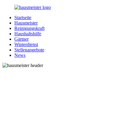
Zurück
zum
Startseite
Inhalt
1-
Alles
Hausmeister
Hausmeister.de
rund
Reinigungskraft
um
Haushaltshilfe
Ihren
Gärtner
Haushalt
Winterdienst
Stellenangebote
News