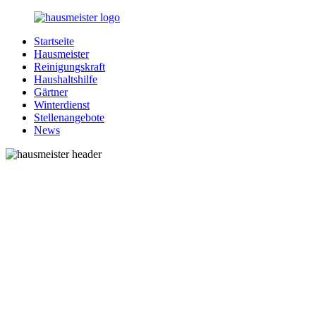
Zurück
zum
Startseite
Inhalt
1-
Alles
Hausmeister
Hausmeister.de
rund
Reinigungskraft
um
Haushaltshilfe
Ihren
Gärtner
Haushalt
Winterdienst
Stellenangebote
News