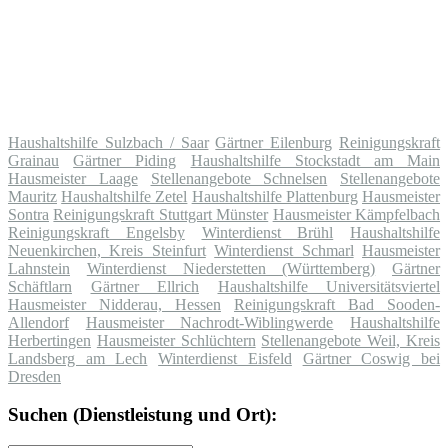
Haushaltshilfe Sulzbach / Saar
Gärtner Eilenburg
Reinigungskraft
Grainau
Gärtner Piding
Haushaltshilfe Stockstadt am Main
Hausmeister Laage
Stellenangebote Schnelsen
Stellenangebote
Mauritz
Haushaltshilfe Zetel
Haushaltshilfe Plattenburg
Hausmeister
Sontra
Reinigungskraft Stuttgart Münster
Hausmeister Kämpfelbach
Reinigungskraft Engelsby
Winterdienst Brühl
Haushaltshilfe
Neuenkirchen, Kreis Steinfurt
Winterdienst Schmarl
Hausmeister
Lahnstein
Winterdienst Niederstetten (Württemberg)
Gärtner
Schäftlarn
Gärtner Ellrich
Haushaltshilfe Universitätsviertel
Hausmeister Nidderau, Hessen
Reinigungskraft Bad Sooden-
Allendorf
Hausmeister Nachrodt-Wiblingwerde
Haushaltshilfe
Herbertingen
Hausmeister Schlüchtern
Stellenangebote Weil, Kreis
Landsberg am Lech
Winterdienst Eisfeld
Gärtner Coswig bei
Dresden
Suchen (Dienstleistung und Ort):