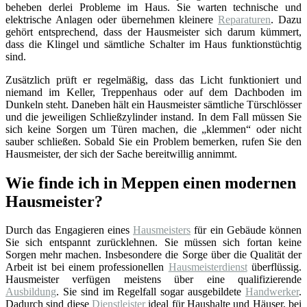
beheben derlei Probleme im Haus. Sie warten technische und
elektrische Anlagen oder übernehmen kleinere
Reparaturen
. Dazu
gehört entsprechend, dass der Hausmeister sich darum kümmert,
dass die Klingel und sämtliche Schalter im Haus funktionstüchtig
sind.
Zusätzlich prüft er regelmäßig, dass das Licht funktioniert und
niemand im Keller, Treppenhaus oder auf dem Dachboden im
Dunkeln steht. Daneben hält ein Hausmeister sämtliche Türschlösser
und die jeweiligen Schließzylinder instand. In dem Fall müssen Sie
sich keine Sorgen um Türen machen, die „klemmen“ oder nicht
sauber schließen. Sobald Sie ein Problem bemerken, rufen Sie den
Hausmeister, der sich der Sache bereitwillig annimmt.
Wie finde ich in Meppen einen modernen
Hausmeister?
Durch das Engagieren eines
Hausmeisters
für ein Gebäude können
Sie sich entspannt zurücklehnen. Sie müssen sich fortan keine
Sorgen mehr machen. Insbesondere die Sorge über die Qualität der
Arbeit ist bei einem professionellen
Hausmeisterdienst
überflüssig.
Hausmeister verfügen meistens über eine qualifizierende
Ausbildung
. Sie sind im Regelfall sogar ausgebildete
Handwerker
.
Dadurch sind diese
Dienstleister
ideal für Haushalte und Häuser, bei