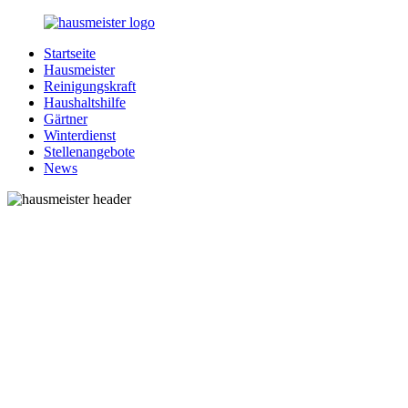
Zurück
zum
Startseite
Inhalt
1-
Alles
Hausmeister
Hausmeister.de
rund
Reinigungskraft
um
Haushaltshilfe
Ihren
Gärtner
Haushalt
Winterdienst
Stellenangebote
News