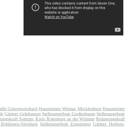
hilfe Grävenwiesbach
Hausmeister Wismar, Mecklenburg
Hausmeister
de
Gärtner Gelnhausen
Stellenangebote Großenbaum
Stellenangebote
gungskraft Sottrum, Kreis Rotenburg an der Wümme
Reinigungskraft
 Rehlingen-Siersburg
Stellenangebote Engstingen
Gärtner Herbern,