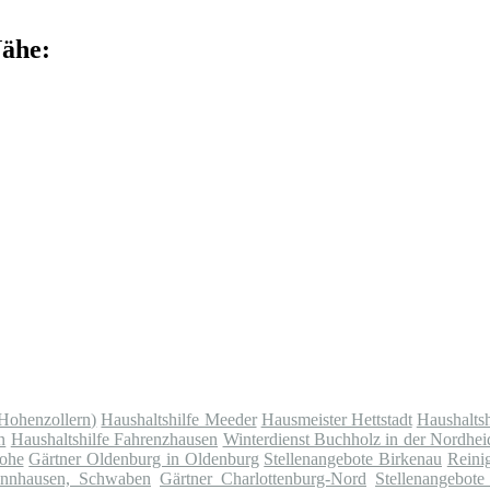
Nähe:
(Hohenzollern)
Haushaltshilfe Meeder
Hausmeister Hettstadt
Haushalts
n
Haushaltshilfe Fahrenzhausen
Winterdienst Buchholz in der Nordhei
lohe
Gärtner Oldenburg in Oldenburg
Stellenangebote Birkenau
Reini
annhausen, Schwaben
Gärtner Charlottenburg-Nord
Stellenangebote