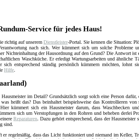
 Rundum-Service für jedes Haus!
ie richtig auf unserem
Dienstleister
-Portal. Sie kennen die Situation: P
 Verantwortung nach sich. Wer kümmert sich um solche Probleme un
ner Nichteinhaltung der Hausordnung auf den Grund? Die Antwort ist e
chaftlichen Waschküche. Er erledigt Wartungsarbeiten und ähnliche Tä
 sich entsprechend ständig persönlich kümmern möchten, lohnt sich
le
Hilfe
.
Saarland)
Hausmeister im Detail? Grundsätzlich sorgt solch eine Person dafür,
r was heißt das? Das beinhaltet beispielsweise das Kontrollieren vo
 Hier kümmert sich ein Hausmeister darum, dass Waschbecken und 
ümmern sich um Verstopfungen in den Rohren und beheben derlei Pro
einere
Reparaturen
. Dazu gehört entsprechend, dass der Hausmeister 
g sind.
ft er regelmäßig, dass das Licht funktioniert und niemand im Keller