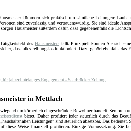
 Hausmeister kümmern sich praktisch um sämtliche Leitungen: Laub in
Personen sind zuverlässig und vertrauenswürdig. Sie sind ideale Ansp
sorgen Hausmeister außerdem dafür, dass gegebenenfalls die Lichts
Tätigkeitsfeld des
Hausmeisters
fällt. Prinzipiell können Sie sich e
 sicher, dass alles reibungslos funktioniert. Dazu gehört ebenfalls da
 für jahrzehntelanges Engagement - Saarbrücker Zeitung
smeister in Mettlach
erwiegend um körperlich eingeschränkte Bewohner handelt. Senioren un
eisterdienst
bietet. Daher profitiert jeder steuerlich durch das Beauf
„haushaltsnahen Leistungen“ sind steuerlich absetzbar. Das bedeutet, 
f diese Weise finanziell profitieren. Einzige Voraussetzung: Sie be