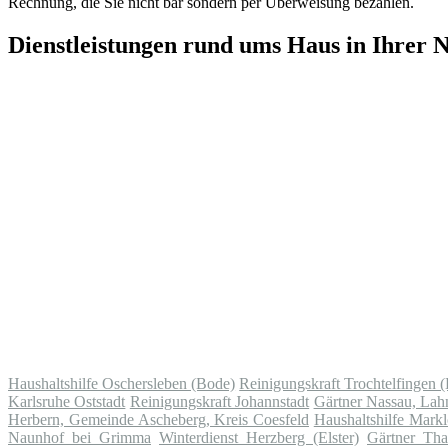
Rechnung, die Sie nicht bar sondern per Überweisung bezahlen.
Dienstleistungen rund ums Haus in Ihrer 
Haushaltshilfe Oschersleben (Bode)
Reinigungskraft Trochtelfingen 
Karlsruhe Oststadt
Reinigungskraft Johannstadt
Gärtner Nassau, Lah
Herbern, Gemeinde Ascheberg, Kreis Coesfeld
Haushaltshilfe Mark
Naunhof bei Grimma
Winterdienst Herzberg (Elster)
Gärtner Th