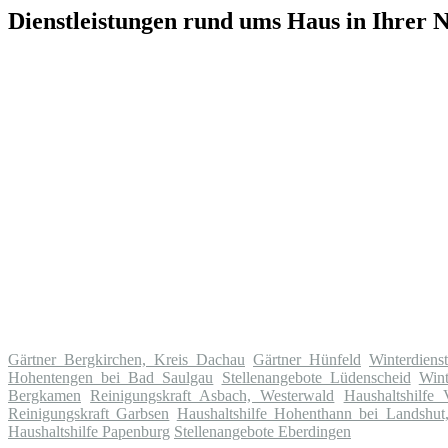
Dienstleistungen rund ums Haus in Ihrer 
Gärtner Bergkirchen, Kreis Dachau
Gärtner Hünfeld
Winterdiens
Hohentengen bei Bad Saulgau
Stellenangebote Lüdenscheid
Win
Bergkamen
Reinigungskraft Asbach, Westerwald
Haushaltshilfe
Reinigungskraft Garbsen
Haushaltshilfe Hohenthann bei Landshut,
Haushaltshilfe Papenburg
Stellenangebote Eberdingen