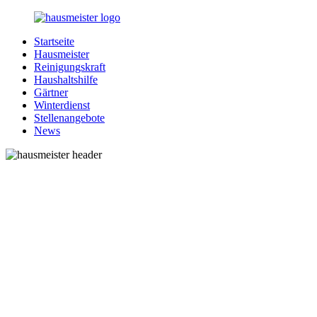
Zurück
zum
Startseite
Inhalt
1-
Alles
Hausmeister
Hausmeister.de
rund
Reinigungskraft
um
Haushaltshilfe
Ihren
Gärtner
Haushalt
Winterdienst
Stellenangebote
News