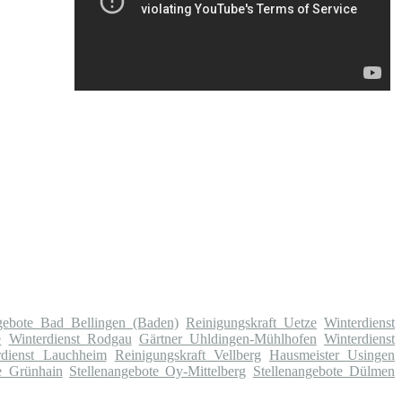
ngebote Bad Bellingen (Baden)
Reinigungskraft Uetze
Winterdienst
e
Winterdienst Rodgau
Gärtner Uhldingen-Mühlhofen
Winterdienst
rdienst Lauchheim
Reinigungskraft Vellberg
Hausmeister Usingen
e Grünhain
Stellenangebote Oy-Mittelberg
Stellenangebote Dülmen