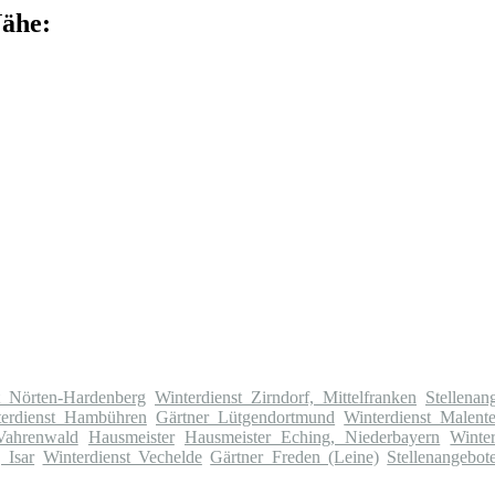
Nähe:
t Nörten-Hardenberg
Winterdienst Zirndorf, Mittelfranken
Stellena
terdienst Hambühren
Gärtner Lütgendortmund
Winterdienst Malent
 Vahrenwald
Hausmeister
Hausmeister Eching, Niederbayern
Winte
 Isar
Winterdienst Vechelde
Gärtner Freden (Leine)
Stellenangebot