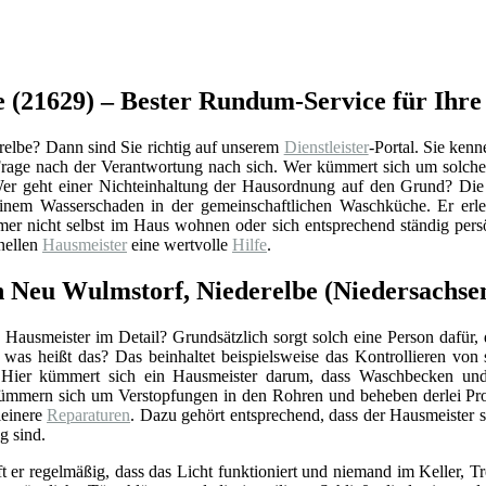
 (21629) – Bester Rundum-Service für Ihre
elbe? Dann sind Sie richtig auf unserem
Dienstleister
-Portal. Sie kenn
e Frage nach der Verantwortung nach sich. Wer kümmert sich um solch
Wer geht einer Nichteinhaltung der Hausordnung auf den Grund? Die 
einem Wasserschaden in der gemeinschaftlichen Waschküche. Er erle
mer nicht selbst im Haus wohnen oder sich entsprechend ständig per
onellen
Hausmeister
eine wertvolle
Hilfe
.
n Neu Wulmstorf, Niederelbe (Niedersachse
Hausmeister im Detail? Grundsätzlich sorgt solch eine Person dafür,
r was heißt das? Das beinhaltet beispielsweise das Kontrollieren vo
 Hier kümmert sich ein Hausmeister darum, dass Waschbecken und 
ümmern sich um Verstopfungen in den Rohren und beheben derlei Pro
einere
Reparaturen
. Dazu gehört entsprechend, dass der Hausmeister 
g sind.
ft er regelmäßig, dass das Licht funktioniert und niemand im Keller