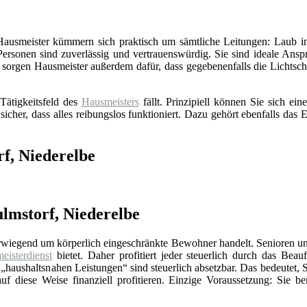
 Hausmeister kümmern sich praktisch um sämtliche Leitungen: Laub in
Personen sind zuverlässig und vertrauenswürdig. Sie sind ideale Ansp
sorgen Hausmeister außerdem dafür, dass gegebenenfalls die Lichts
Tätigkeitsfeld des
Hausmeisters
fällt. Prinzipiell können Sie sich e
 sicher, dass alles reibungslos funktioniert. Dazu gehört ebenfalls da
f, Niederelbe
ulmstorf, Niederelbe
erwiegend um körperlich eingeschränkte Bewohner handelt. Senioren un
eisterdienst
bietet. Daher profitiert jeder steuerlich durch das Beauf
„haushaltsnahen Leistungen“ sind steuerlich absetzbar. Das bedeutet, 
f diese Weise finanziell profitieren. Einzige Voraussetzung: Sie be