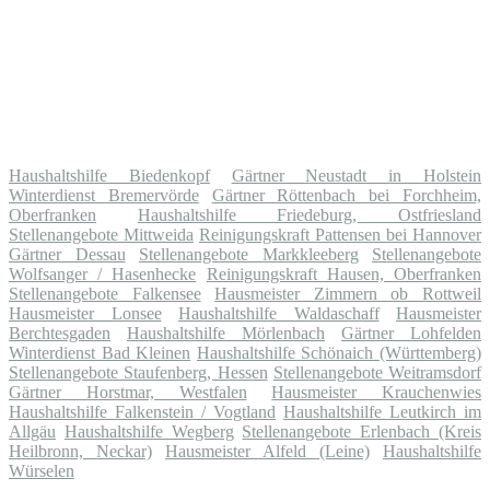
Haushaltshilfe Biedenkopf
Gärtner Neustadt in Holstein
Winterdienst Bremervörde
Gärtner Röttenbach bei Forchheim,
Oberfranken
Haushaltshilfe Friedeburg, Ostfriesland
Stellenangebote Mittweida
Reinigungskraft Pattensen bei Hannover
Gärtner Dessau
Stellenangebote Markkleeberg
Stellenangebote
Wolfsanger / Hasenhecke
Reinigungskraft Hausen, Oberfranken
Stellenangebote Falkensee
Hausmeister Zimmern ob Rottweil
Hausmeister Lonsee
Haushaltshilfe Waldaschaff
Hausmeister
Berchtesgaden
Haushaltshilfe Mörlenbach
Gärtner Lohfelden
Winterdienst Bad Kleinen
Haushaltshilfe Schönaich (Württemberg)
Stellenangebote Staufenberg, Hessen
Stellenangebote Weitramsdorf
Gärtner Horstmar, Westfalen
Hausmeister Krauchenwies
Haushaltshilfe Falkenstein / Vogtland
Haushaltshilfe Leutkirch im
Allgäu
Haushaltshilfe Wegberg
Stellenangebote Erlenbach (Kreis
Heilbronn, Neckar)
Hausmeister Alfeld (Leine)
Haushaltshilfe
Würselen