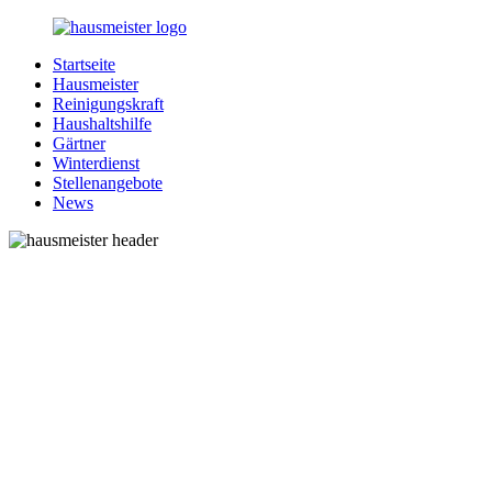
Zurück
zum
Startseite
Inhalt
1-
Alles
Hausmeister
Hausmeister.de
rund
Reinigungskraft
um
Haushaltshilfe
Ihren
Gärtner
Haushalt
Winterdienst
Stellenangebote
News