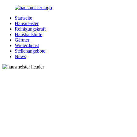
Zurück
zum
Startseite
Inhalt
1-
Alles
Hausmeister
Hausmeister.de
rund
Reinigungskraft
um
Haushaltshilfe
Ihren
Gärtner
Haushalt
Winterdienst
Stellenangebote
News