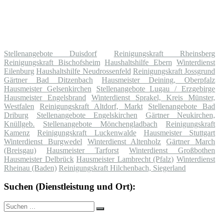
Stellenangebote Duisdorf
Reinigungskraft Rheinsberg
Reinigungskraft Bischofsheim
Haushaltshilfe Ebern
Winterdienst
Eilenburg
Haushaltshilfe Neudrossenfeld
Reinigungskraft Jossgrund
Gärtner Bad Ditzenbach
Hausmeister Deining, Oberpfalz
Hausmeister Gelsenkirchen
Stellenangebote Lugau / Erzgebirge
Hausmeister Engelsbrand
Winterdienst Sprakel, Kreis Münster,
Westfalen
Reinigungskraft Altdorf, Markt
Stellenangebote Bad
Driburg
Stellenangebote Engelskirchen
Gärtner Neukirchen,
Knüllgeb.
Stellenangebote Mönchengladbach
Reinigungskraft
Kamenz
Reinigungskraft Luckenwalde
Hausmeister Stuttgart
Winterdienst Burgwedel
Winterdienst Altenholz
Gärtner March
(Breisgau)
Hausmeister Tarforst
Winterdienst Großbothen
Hausmeister Delbrück
Hausmeister Lambrecht (Pfalz)
Winterdienst
Rheinau (Baden)
Reinigungskraft Hilchenbach, Siegerland
Suchen (Dienstleistung und Ort):
Suche
Suchen
nach: