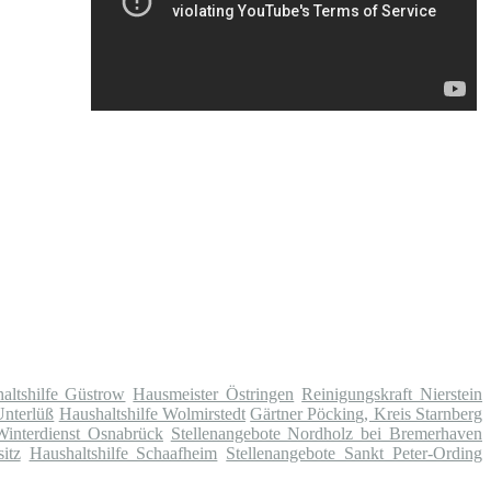
altshilfe Güstrow
Hausmeister Östringen
Reinigungskraft Nierstein
Unterlüß
Haushaltshilfe Wolmirstedt
Gärtner Pöcking, Kreis Starnberg
Winterdienst Osnabrück
Stellenangebote Nordholz bei Bremerhaven
itz
Haushaltshilfe Schaafheim
Stellenangebote Sankt Peter-Ording