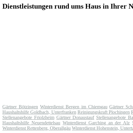
Dienstleistungen rund ums Haus in Ihrer 
Gärtner Bötzingen
Winterdienst Bergen im Chiemgau
Gärtner Schl
Haushaltshilfe Goldbach, Unterfranken
Reinigungskraft Plochingen
Stellenangebote Friolzheim
Gärtner Donaustauf
Stellenangebote B
Haushaltshilfe Neuendettelsau
Winterdienst Garching an der Alz
Winterdienst Rettenberg, Oberallgäu
Winterdienst Hohenstein, Unter