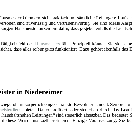
 Hausmeister kümmern sich praktisch um sämtliche Leitungen: Laub in
Personen sind zuverlässig und vertrauenswürdig. Sie sind ideale Ansp
sorgen Hausmeister außerdem dafür, dass gegebenenfalls die Lichts
Tätigkeitsfeld des
Hausmeisters
fällt. Prinzipiell können Sie sich e
 sicher, dass alles reibungslos funktioniert. Dazu gehört ebenfalls da
ister in Niedereimer
erwiegend um körperlich eingeschränkte Bewohner handelt. Senioren un
eisterdienst
bietet. Daher profitiert jeder steuerlich durch das Beauf
„haushaltsnahen Leistungen“ sind steuerlich absetzbar. Das bedeutet, 
f diese Weise finanziell profitieren. Einzige Voraussetzung: Sie be