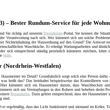
23) – Bester Rundum-Service für jede Wohn
nd Sie richtig auf unserem
Dienstleister
-Portal. Sie kennen die Situat
h der Verantwortung nach sich. Wer kümmert sich um solche Probleme
ner Nichteinhaltung der Hausordnung auf den Grund? Die Antwort ist
meinschaftlichen Waschküche. Er erledigt Wartungsarbeiten und ähnlic
er sich entsprechend ständig persönlich kümmern möchten, lohnt si
le
Hilfe
.
er (Nordrhein-Westfalen)
Hausmeister im Detail? Grundsätzlich sorgt solch eine Person dafür,
r was heißt das? Das beinhaltet beispielsweise das Kontrollieren vo
 Hier kümmert sich ein Hausmeister darum, dass Waschbecken und 
ümmern sich um Verstopfungen in den Rohren und beheben derlei Pro
einere
Reparaturen
. Dazu gehört entsprechend, dass der Hausmeister 
g sind.
ft er regelmäßig, dass das Licht funktioniert und niemand im Keller