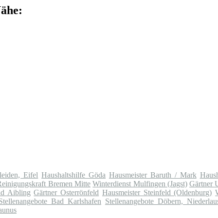
Nähe:
eiden, Eifel
Haushaltshilfe Göda
Hausmeister Baruth / Mark
Haush
Reinigungskraft Bremen Mitte
Winterdienst Mulfingen (Jagst)
Gärtner 
ad Aibling
Gärtner Osterrönfeld
Hausmeister Steinfeld (Oldenburg)
Stellenangebote Bad Karlshafen
Stellenangebote Döbern, Niederlaus
taunus