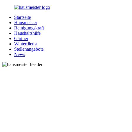
Zurück
zum
Startseite
Inhalt
1-
Alles
Hausmeister
Hausmeister.de
rund
Reinigungskraft
um
Haushaltshilfe
Ihren
Gärtner
Haushalt
Winterdienst
Stellenangebote
News