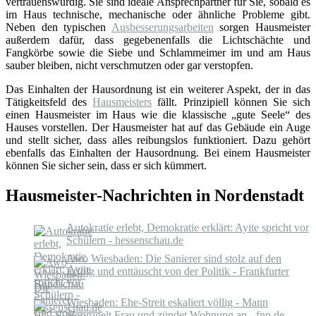
vertrauenswürdig. Sie sind ideale Ansprechpartner für Sie, sobald es
im Haus technische, mechanische oder ähnliche Probleme gibt.
Neben den typischen
Ausbesserungsarbeiten
sorgen Hausmeister
außerdem dafür, dass gegebenenfalls die Lichtschächte und
Fangkörbe sowie die Siebe und Schlammeimer im und am Haus
sauber bleiben, nicht verschmutzen oder gar verstopfen.
Das Einhalten der Hausordnung ist ein weiterer Aspekt, der in das
Tätigkeitsfeld des
Hausmeisters
fällt. Prinzipiell können Sie sich
einen Hausmeister im Haus wie die klassische „gute Seele“ des
Hauses vorstellen. Der Hausmeister hat auf das Gebäude ein Auge
und stellt sicher, dass alles reibungslos funktioniert. Dazu gehört
ebenfalls das Einhalten der Hausordnung. Bei einem Hausmeister
können Sie sicher sein, dass er sich kümmert.
Hausmeister-Nachrichten in Nordenstadt
Autokratie erlebt, Demokratie erklärt: Ayite spricht vor
Schülern - hessenschau.de
Awo Wiesbaden: Die Sanierer sind stolz auf den
Erfolg und enttäuscht von der Politik - Frankfurter
Rundschau
Wiesbaden: Ehe-Streit eskaliert völlig - Mann
verprügelt Frau und zündet Wohnung an - fnp.de