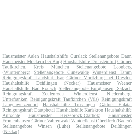
Hausmeister Aalen
Haushaltshilfe Curslack
Stellenangebote Daun
Hausmeister Möckern bei Burg
Haushaltshilfe Drensteinfurt
Gärtner
Taufkirchen, Kreis München
Stellenangebote Leonberg
(Württemberg)
Stellenangebote Cunewalde
Winterdienst Tamm
Reinigungskraft Landshut, Isar
Gärtner Moritzburg bei Dresden
Haushaltshilfe Deißlingen (Neckar)
Hausmeister Weener
Haushaltshilfe Bad Rodach
Stellenangebote Burghausen, Salzach
Reinigungskraft Zeulenroda
Winterdienst Niedernberg,
Unterfranken
Reinigungskraft Taufkirchen (Vils)
Reinigungskraft
Langenwetzendorf
Haushaltshilfe Trossingen
Gärtner Eulatal
Reinigungskraft Dautphetal
Haushaltshilfe Karlskron
Haushaltshilfe
Anröchte
Hausmeister Herzebrock-Clarholz
Hausmeister
Frontenhausen
Gärtner Vahrenwald
Winterdienst Oberkirch (Baden)
Stellenangebote Winsen (Luhe)
Stellenangebote Deißlingen
(Neckar)