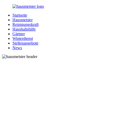
Zurück
zum
Startseite
Inhalt
1-
Alles
Hausmeister
Hausmeister.de
rund
Reinigungskraft
um
Haushaltshilfe
Ihren
Gärtner
Haushalt
Winterdienst
Stellenangebote
News