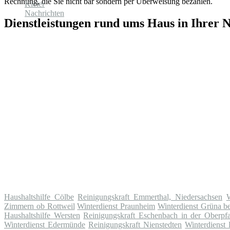
Rechnung, die Sie nicht bar sondern per Überweisung bezahlen.
Dienstleistungen rund ums Haus in Ihrer 
Haushaltshilfe Cölbe
Reinigungskraft Emmerthal, Niedersachsen
W
Zimmern ob Rottweil
Winterdienst Praunheim
Winterdienst Grüna b
Haushaltshilfe Wersten
Reinigungskraft Eschenbach in der Oberpfa
Winterdienst Edermünde
Reinigungskraft Nienstedten
Winterdienst 