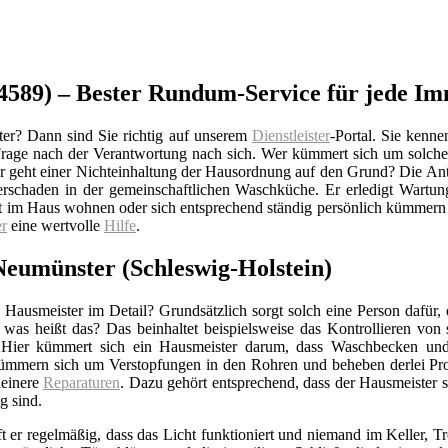
4589) – Bester Rundum-Service für jede Im
er? Dann sind Sie richtig auf unserem
Dienstleister
-Portal. Sie kenne
e Frage nach der Verantwortung nach sich. Wer kümmert sich um solch
r geht einer Nichteinhaltung der Hausordnung auf den Grund? Die Antw
erschaden in der gemeinschaftlichen Waschküche. Er erledigt Wartun
st im Haus wohnen oder sich entsprechend ständig persönlich kümmern 
r
eine wertvolle
Hilfe
.
Neumünster (Schleswig-Holstein)
Hausmeister im Detail? Grundsätzlich sorgt solch eine Person dafür,
r was heißt das? Das beinhaltet beispielsweise das Kontrollieren vo
 Hier kümmert sich ein Hausmeister darum, dass Waschbecken und 
ümmern sich um Verstopfungen in den Rohren und beheben derlei Pro
einere
Reparaturen
. Dazu gehört entsprechend, dass der Hausmeister 
g sind.
ft er regelmäßig, dass das Licht funktioniert und niemand im Keller