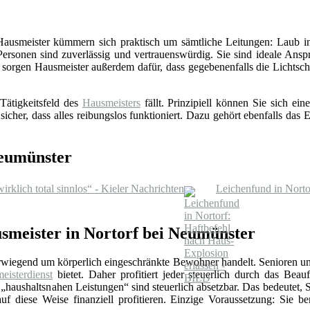
 Hausmeister kümmern sich praktisch um sämtliche Leitungen: Laub in
Personen sind zuverlässig und vertrauenswürdig. Sie sind ideale Ansp
sorgen Hausmeister außerdem dafür, dass gegebenenfalls die Lichts
Tätigkeitsfeld des
Hausmeisters
fällt. Prinzipiell können Sie sich e
 sicher, dass alles reibungslos funktioniert. Dazu gehört ebenfalls da
Neumünster
rklich total sinnlos“ - Kieler Nachrichten
Leichenfund in Norto
smeister in Nortorf bei Neumünster
erwiegend um körperlich eingeschränkte Bewohner handelt. Senioren un
eisterdienst
bietet. Daher profitiert jeder steuerlich durch das Beauf
„haushaltsnahen Leistungen“ sind steuerlich absetzbar. Das bedeutet, 
f diese Weise finanziell profitieren. Einzige Voraussetzung: Sie be