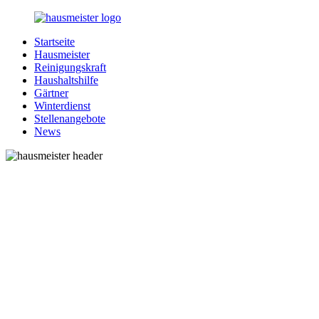
Zurück
zum
Startseite
Inhalt
1-
Alles
Hausmeister
Hausmeister.de
rund
Reinigungskraft
um
Haushaltshilfe
Ihren
Gärtner
Haushalt
Winterdienst
Stellenangebote
News