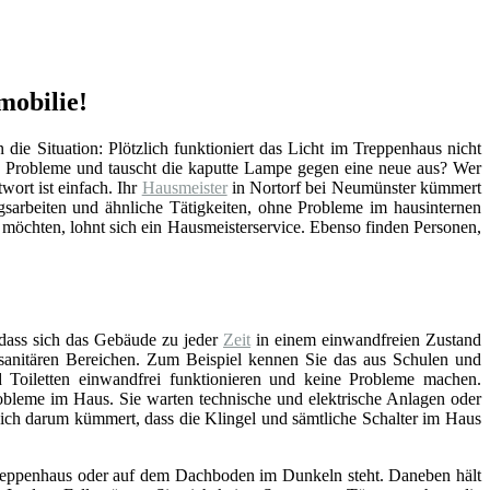
mobilie!
n die Situation: Plötzlich funktioniert das Licht im Treppenhaus nicht
e Probleme und tauscht die kaputte Lampe gegen eine neue aus? Wer
ort ist einfach. Ihr
Hausmeister
in Nortorf bei Neumünster kümmert
gsarbeiten und ähnliche Tätigkeiten, ohne Probleme im hausinternen
möchten, lohnt sich ein Hausmeisterservice. Ebenso finden Personen,
 dass sich das Gebäude zu jeder
Zeit
in einem einwandfreien Zustand
n sanitären Bereichen. Zum Beispiel kennen Sie das aus Schulen und
Toiletten einwandfrei funktionieren und keine Probleme machen.
bleme im Haus. Sie warten technische und elektrische Anlagen oder
sich darum kümmert, dass die Klingel und sämtliche Schalter im Haus
, Treppenhaus oder auf dem Dachboden im Dunkeln steht. Daneben hält