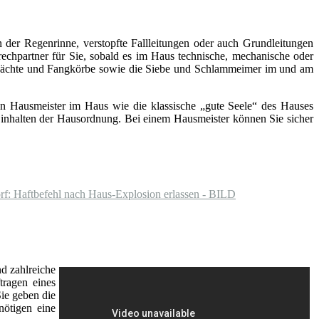
 der Regenrinne, verstopfte Fallleitungen oder auch Grundleitungen
rechpartner für Sie, sobald es im Haus technische, mechanische oder
chächte und Fangkörbe sowie die Siebe und Schlammeimer im und am
inen Hausmeister im Haus wie die klassische „gute Seele“ des Hauses
s Einhalten der Hausordnung. Bei einem Hausmeister können Sie sicher
rf: Haftbefehl nach Haus-Explosion erlassen - BILD
d zahlreiche
tragen eines
Sie geben die
nötigen eine