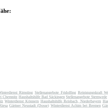
Nähe:
interdienst Rimsting
Stellenangebote Fridolfing
Reinigungskraft We
ei Chemnitz
Haushaltshilfe Bad Säckingen
Stellenangebote Stemwede
lz
Winterdienst Könnern
Haushaltshilfe Reisbach, Niederbayern
Hau
Riesa
Gärtner Neustadt (Dosse)
Winterdienst Achim bei Bremen
Gär