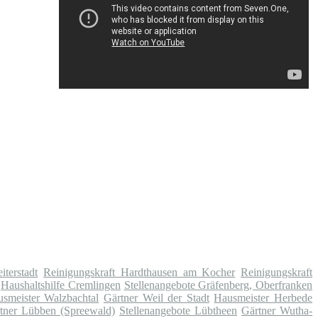
iterstadt
Reinigungskraft Hardthausen am Kocher
Reinigungskraft
Haushaltshilfe Cremlingen
Stellenangebote Gräfenberg, Oberfranken
smeister Walzbachtal
Gärtner Weil der Stadt
Hausmeister Herbede
tner Lübben (Spreewald)
Stellenangebote Lübtheen
Gärtner Wutha-