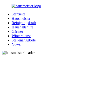
Zurück
zum
Startseite
Inhalt
1-
Alles
Hausmeister
Hausmeister.de
rund
Reinigungskraft
um
Haushaltshilfe
Ihren
Gärtner
Haushalt
Winterdienst
Stellenangebote
News