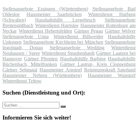
Stellenangebote Essingen (Württemberg)
Stellenangebote Bad
Oldesloe
Hausmeister Saarbrücken
Winterdienst Harburg
(Schwaben)
Haushaltshilfe Leegebruch
Stellenangebote
Breitengüßbach
Winterdienst Harrislee
Hausmeister Rottenburg am
Neckar
Winterdienst Hebertsfelden
Gärtner Pegau
Gärtner Welver
Stellenangebote Unna
Winterdienst Billwerder
Haushaltshilfe
Uplengen
Stellenangebote Kirchheim bei München
Stellenangebote
Ingolstadt, Donau
Stellenangebote Wedding
Winterdienst
Neuhausen / Spree
Winterdienst Straubenhardt
Gärtner Laatzen bei
Hannover
Gärtner Pfronten
Haushaltshilfe Barbing
Haushaltshilfe
Büchenbach, Mittelfranken
Gärtner Lastrup, Kreis Cloppenburg
Gärtner Sehmatal
Hausmeister Arnstorf
Reinigungskraft Saterland
Hausmeister Nehren (Württemberg)
Hausmeister Wunstorf
Winterdienst Teltow
Suchen (Dienstleistung und Ort):
Suche
Suchen
nach:
Informieren Sie sich weiter!