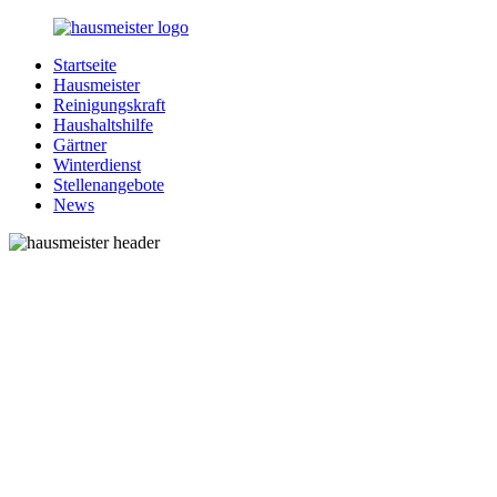
Zurück
zum
Startseite
Inhalt
1-
Alles
Hausmeister
Hausmeister.de
rund
Reinigungskraft
um
Haushaltshilfe
Ihren
Gärtner
Haushalt
Winterdienst
Stellenangebote
News