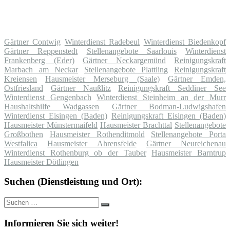
Gärtner Contwig
Winterdienst Radebeul
Winterdienst Biedenkopf
Gärtner Reppenstedt
Stellenangebote Saarlouis
Winterdienst
Frankenberg (Eder)
Gärtner Neckargemünd
Reinigungskraft
Marbach am Neckar
Stellenangebote Plattling
Reinigungskraft
Kreiensen
Hausmeister Merseburg (Saale)
Gärtner Emden,
Ostfriesland
Gärtner Naußlitz
Reinigungskraft Seddiner See
Winterdienst Gengenbach
Winterdienst Steinheim an der Murr
Haushaltshilfe Wadgassen
Gärtner Bodman-Ludwigshafen
Winterdienst Eisingen (Baden)
Reinigungskraft Eisingen (Baden)
Hausmeister Münstermaifeld
Hausmeister Brachttal
Stellenangebote
Großbothen
Hausmeister Rothenditmold
Stellenangebote Porta
Westfalica
Hausmeister Ahrensfelde
Gärtner Neureichenau
Winterdienst Rothenburg ob der Tauber
Hausmeister Barntrup
Hausmeister Dötlingen
Suchen (Dienstleistung und Ort):
Suche
Suchen
nach:
Informieren Sie sich weiter!