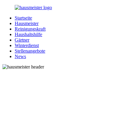
Zurück
zum
Startseite
Inhalt
1-
Alles
Hausmeister
Hausmeister.de
rund
Reinigungskraft
um
Haushaltshilfe
Ihren
Gärtner
Haushalt
Winterdienst
Stellenangebote
News