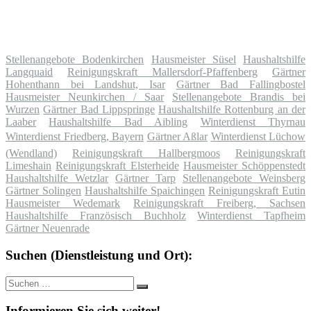
Stellenangebote Bodenkirchen
Hausmeister Süsel
Haushaltshilfe
Langquaid
Reinigungskraft Mallersdorf-Pfaffenberg
Gärtner
Hohenthann bei Landshut, Isar
Gärtner Bad Fallingbostel
Hausmeister Neunkirchen / Saar
Stellenangebote Brandis bei
Wurzen
Gärtner Bad Lippspringe
Haushaltshilfe Rottenburg an der
Laaber
Haushaltshilfe Bad Aibling
Winterdienst Thyrnau
Winterdienst Friedberg, Bayern
Gärtner Aßlar
Winterdienst Lüchow
(Wendland)
Reinigungskraft Hallbergmoos
Reinigungskraft
Limeshain
Reinigungskraft Elsterheide
Hausmeister Schöppenstedt
Haushaltshilfe Wetzlar
Gärtner Tarp
Stellenangebote Weinsberg
Gärtner Solingen
Haushaltshilfe Spaichingen
Reinigungskraft Eutin
Hausmeister Wedemark
Reinigungskraft Freiberg, Sachsen
Haushaltshilfe Französisch Buchholz
Winterdienst Tapfheim
Gärtner Neuenrade
Suchen (Dienstleistung und Ort):
Suche
Suchen
nach:
Informieren Sie sich weiter!