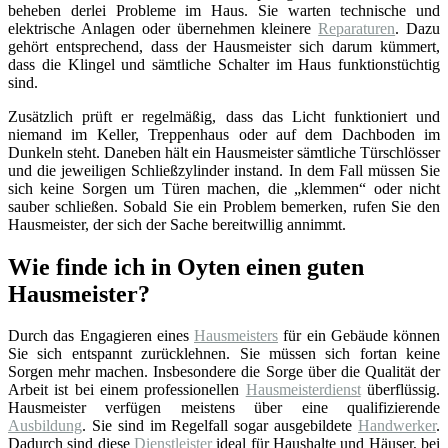
beheben derlei Probleme im Haus. Sie warten technische und
elektrische Anlagen oder übernehmen kleinere
Reparaturen
. Dazu
gehört entsprechend, dass der Hausmeister sich darum kümmert,
dass die Klingel und sämtliche Schalter im Haus funktionstüchtig
sind.
Zusätzlich prüft er regelmäßig, dass das Licht funktioniert und
niemand im Keller, Treppenhaus oder auf dem Dachboden im
Dunkeln steht. Daneben hält ein Hausmeister sämtliche Türschlösser
und die jeweiligen Schließzylinder instand. In dem Fall müssen Sie
sich keine Sorgen um Türen machen, die „klemmen“ oder nicht
sauber schließen. Sobald Sie ein Problem bemerken, rufen Sie den
Hausmeister, der sich der Sache bereitwillig annimmt.
Wie finde ich in Oyten einen guten
Hausmeister?
Durch das Engagieren eines
Hausmeisters
für ein Gebäude können
Sie sich entspannt zurücklehnen. Sie müssen sich fortan keine
Sorgen mehr machen. Insbesondere die Sorge über die Qualität der
Arbeit ist bei einem professionellen
Hausmeisterdienst
überflüssig.
Hausmeister verfügen meistens über eine qualifizierende
Ausbildung
. Sie sind im Regelfall sogar ausgebildete
Handwerker
.
Dadurch sind diese
Dienstleister
ideal für Haushalte und Häuser, bei