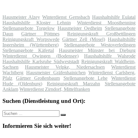
Hausmeister Alzey
Winterdienst Gernsbach
Haushaltshilfe Eulatal
Haushaltshilfe Kloster Lehnin
Winterdienst Moosthenning
Stellenangebote Torgelow
Hausmeister Oedheim
Stellenangebote
Daun
Gärtner Pöttmes
Reinigungskraft Großbettlingen
Reinigungskraft Worpswede
Gärtner Zell (Mosel)
Haushaltshilfe
Ingersheim (Württemberg)
Stellenangebote Westoverledingen
Stellenangebote Käfertal
Hausmeister Münster bei Dieburg
Winterdienst Owingen (Bodensee)
Haushaltshilfe Walsrode
Haushaltshilfe Karlsruhe Südweststadt
Reinigungskraft Waldheim,
Sachsen
Hausmeister Velpke, Niedersachsen
Winterdienst
Wachtberg
Hausmeister Gräfenhainichen
Winterdienst Carlsberg,
Pfalz
Gärtner Großenbaum
Stellenangebote Lehe
Winterdienst
Hude (Oldenburg)
Reinigungskraft Marzahn
Stellenangebote
Anklam
Winterdienst Zirndorf, Mittelfranken
Suchen (Dienstleistung und Ort):
Suche
Suchen
nach:
Informieren Sie sich weiter!