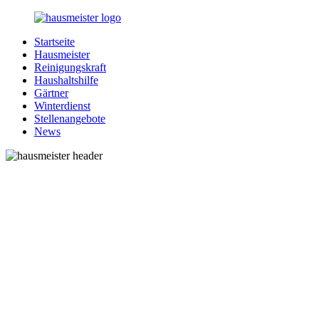
Zurück
zum
Startseite
Inhalt
1-
Alles
Hausmeister
Hausmeister.de
rund
Reinigungskraft
um
Haushaltshilfe
Ihren
Gärtner
Haushalt
Winterdienst
Stellenangebote
News